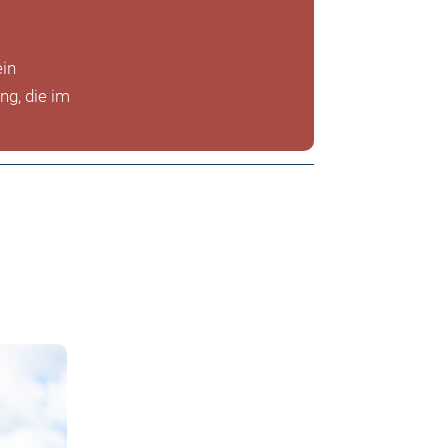
ein
g, die im