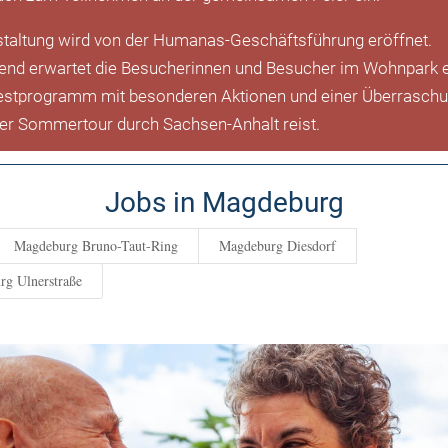
staltung wird von der Humanas-Geschäftsführung eröffnet.
end erwartet die Besucherinnen und Besucher im Wohnpark 
tprogramm mit besonderen Aktionen und einer Überraschun
r Sommertour durch Sachsen-Anhalt reist.
Jobs in Magdeburg
Magdeburg Bruno-Taut-Ring
Magdeburg Diesdorf
g Ulnerstraße