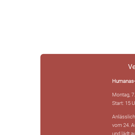
Ve
Humanas
Montag, 7
Start: 15 
Anlässlic
vom 24. A
und lädt 