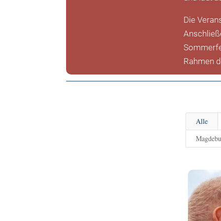
Die Veran
Anschließ
Sommerfes
Rahmen de
Alle
Magdebur