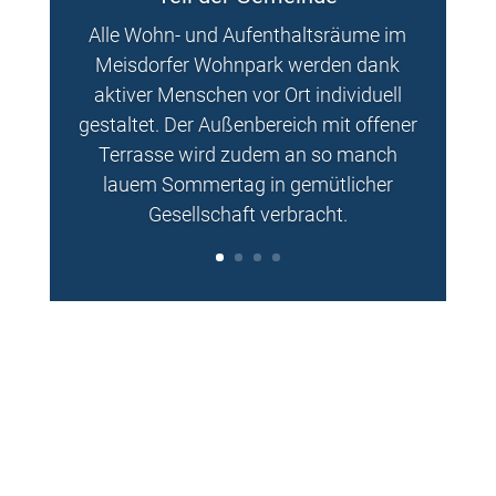
Alle Wohn- und Aufenthaltsräume im
Meisdorfer
Wohnpark werden dank
aktiver Menschen vor Ort individuell
gestaltet. Der Außenbereich mit offener
Terrasse wird zudem
an so manch
lauem Sommertag in gemütlicher
Gesellschaft verbracht.