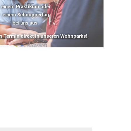
einem
Praktikum
oder
einem
Schnuppertag
bei uns aus.
n Termin direkt in unseren Wohnparks!