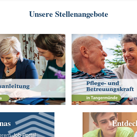
Unsere Stellenangebote
nas
Entdec
serem
Job-Portal