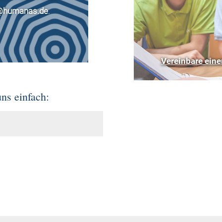
@humanas.de
.
Vereinbare eine
uns einfach: