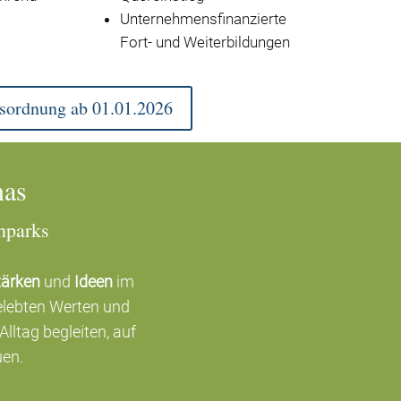
Unternehmensfinanzierte
Fort- und Weiterbildungen
bsordnung ab 01.01.2026
nas
nparks
tärken
und
Ideen
im
lebten Werten und
lltag begleiten, auf
uen.