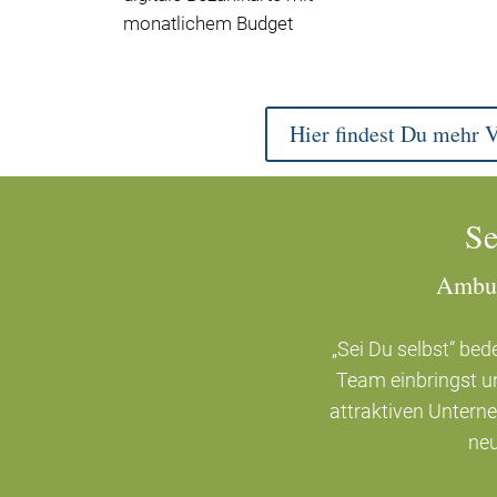
monatlichem Budget
Hier findest Du mehr V
Se
Ambul
„Sei Du selbst“ be
Team einbringst u
attraktiven Unterne
neu