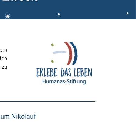
dem
ufen
 zu
um Nikolauf