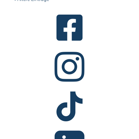


