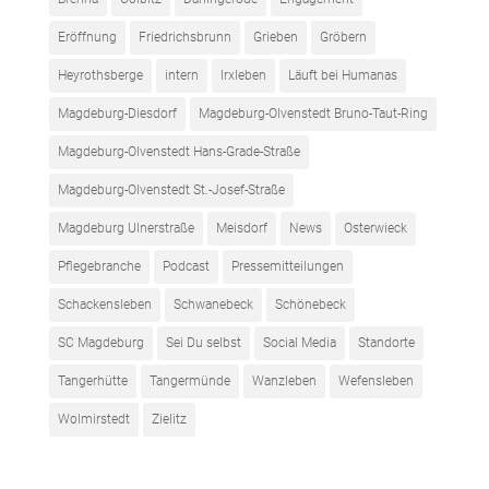
Eröffnung
Friedrichsbrunn
Grieben
Gröbern
Heyrothsberge
intern
Irxleben
Läuft bei Humanas
Magdeburg-Diesdorf
Magdeburg-Olvenstedt Bruno-Taut-Ring
Magdeburg-Olvenstedt Hans-Grade-Straße
Magdeburg-Olvenstedt St.-Josef-Straße
Magdeburg Ulnerstraße
Meisdorf
News
Osterwieck
Pflegebranche
Podcast
Pressemitteilungen
Schackensleben
Schwanebeck
Schönebeck
SC Magdeburg
Sei Du selbst
Social Media
Standorte
Tangerhütte
Tangermünde
Wanzleben
Wefensleben
Wolmirstedt
Zielitz