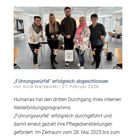
„Führungswürfel“ erfolgreich abgeschlossen
von
Alica Warsawski
|
27. Februar 2026
Humanas hat den dritten Durchgang ihres internen
Weiterbildungsprogramms
„F
ü
hrungsw
ü
rfel“ erfolgreich durchgef
ü
hrt und
damit erneut gezielt ihre Pflegedienstleitungen
gef
ö
rdert. Im Zeitraum vom 28. Mai 2025 bis zum