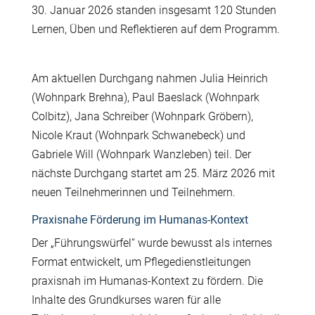
30. Januar 2026 standen insgesamt 120 Stunden
Lernen,
Ü
ben und Reflektieren auf dem Programm.
Am aktuellen Durchgang nahmen Julia Heinrich
(Wohnpark Brehna), Paul Baeslack (Wohnpark
Colbitz), Jana Schreiber (Wohnpark Gr
ö
bern),
Nicole Kraut (Wohnpark Schwanebeck) und
Gabriele Will (Wohnpark Wanzleben) teil. Der
n
ä
chste Durchgang startet am 25. M
ä
rz 2026 mit
neuen Teilnehmerinnen und Teilnehmern.
Praxisnahe Förderung im Humanas-Kontext
Der „F
ü
hrungsw
ü
rfel“ wurde bewusst als internes
Format entwickelt, um Pflegedienstleitungen
praxisnah im Humanas-Kontext zu f
ö
rdern. Die
Inhalte des Grundkurses waren f
ü
r alle