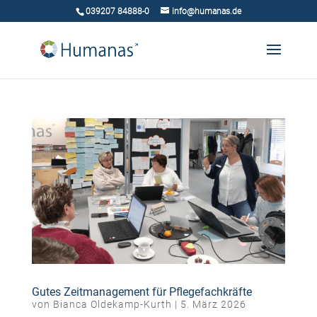
039207 84888-0
info@humanas.de
Gutes Zeitmanagement für Pflegefachkräfte
von
Bianca Oldekamp-Kurth
|
5. März 2026