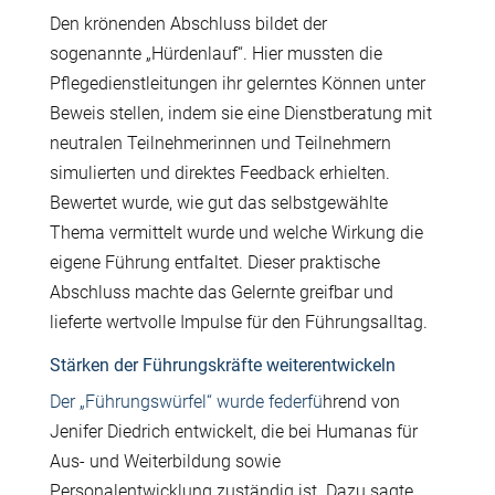
Den kr
ö
nenden Abschluss bildet der
sogenannte „H
ü
rdenlauf“. Hier mussten die
Pflegedienstleitungen ihr gelerntes K
ö
nnen unter
Beweis stellen, indem sie eine Dienstberatung mit
neutralen Teilnehmerinnen und Teilnehmern
simulierten und direktes Feedback erhielten.
Bewertet wurde, wie gut das selbstgew
ä
hlte
Thema vermittelt wurde und welche Wirkung die
eigene F
ü
hrung entfaltet. Dieser praktische
Abschluss machte das Gelernte greifbar und
lieferte wertvolle Impulse f
ü
r den F
ü
hrungsalltag.
Stärken der Führungskräfte weiterentwickeln
Der „F
ü
hrungsw
ü
rfel“ wurde federf
ü
hrend von
Jenifer Diedrich entwickelt, die bei Humanas f
ü
r
Aus- und Weiterbildung sowie
Personalentwicklung zust
ä
ndig ist. Dazu sagte