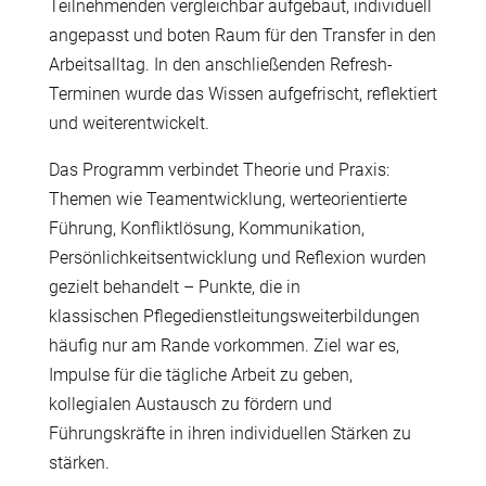
Teilnehmenden vergleichbar aufgebaut, individuell
angepasst und boten Raum f
ü
r den Transfer in den
Arbeitsalltag. In den anschlie
ß
enden Refresh-
Terminen wurde das Wissen aufgefrischt, reflektiert
und weiterentwickelt.
Das Programm verbindet Theorie und Praxis:
Themen wie Teamentwicklung, werteorientierte
F
ü
hrung, Konfliktl
ö
sung, Kommunikation,
Pers
ö
nlichkeitsentwicklung und Reflexion wurden
gezielt behandelt – Punkte, die in
klassischen Pflegedienstleitungsweiterbildungen
h
ä
ufig nur am Rande vorkommen.
Ziel war es,
Impulse f
ü
r die t
ä
gliche Arbeit zu geben,
kollegialen Austausch zu f
ö
rdern und
F
ü
hrungskr
ä
fte in ihren individuellen St
ä
rken zu
st
ä
rken.