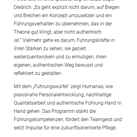
Diedrich: „Es geht explizit nicht darum, auf Biegen
und Brechen ein Konzept umzusetzen und ein
F
ü
hrungsverhalten zu
ü
bernehmen, das in der
Theorie gut klingt, aber nicht authentisch
ist.“ Vielmehr gehe es darum, F
ü
hrungskr
ä
fte in
ihren St
ä
rken zu sehen, sie gezielt
weiterzuentwickeln und zu ermutigen, ihren
eigenen, authentischen Weg bewusst und
reflektiert zu gestalten.
Mit dem „F
ü
hrungsw
ü
rfel“ zeigt Humanas, wie
praxisnahe Personalentwicklung, nachhaltige
Qualit
ä
tsarbeit und authentische F
ü
hrung Hand in
Hand gehen. Das Programm st
ä
rkt die
F
ü
hrungskompetenzen, f
ö
rdert den Teamgeist und
setzt Impulse f
ü
r eine zukunftsorientierte Pflege.