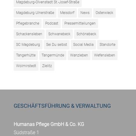
Magdeburg-Olvenstedt St.-Josef-Straße
Magdeburg Ulnerstraße
Meisdorf
News
Osterwieck
Pflegebranche
Podcast
Pressemitteilungen
Schackensleben
Schwanebeck
Schönebeck
SC Magdeburg
Sei Du selbst
Social Media
Standorte
Tangerhütte
Tangermünde
Wanzleben
Wefensleben
Wolmirstedt
Zielitz
GESCHÄFTSFÜHRUNG & VERWALTUNG
Humanas Pflege GmbH & Co. KG
Südstraße 1