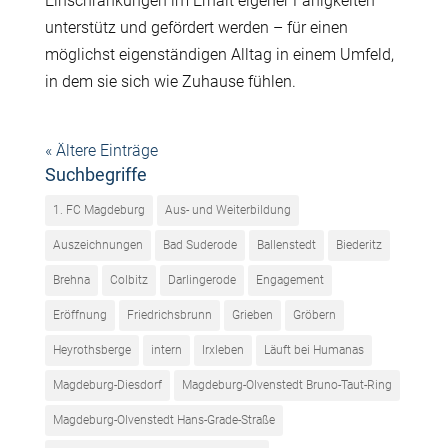
Einschränkungen im Erhalt eigener Fähigkeiten
unterstütz und gefördert werden – für einen
möglichst eigenständigen Alltag in einem Umfeld,
in dem sie sich wie Zuhause fühlen.
« Ältere Einträge
Suchbegriffe
1. FC Magdeburg
Aus- und Weiterbildung
Auszeichnungen
Bad Suderode
Ballenstedt
Biederitz
Brehna
Colbitz
Darlingerode
Engagement
Eröffnung
Friedrichsbrunn
Grieben
Gröbern
Heyrothsberge
intern
Irxleben
Läuft bei Humanas
Magdeburg-Diesdorf
Magdeburg-Olvenstedt Bruno-Taut-Ring
Magdeburg-Olvenstedt Hans-Grade-Straße