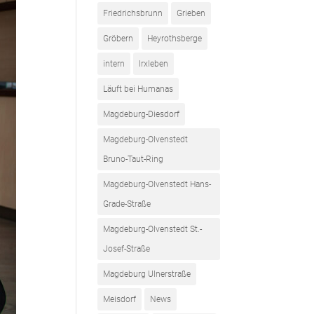
Friedrichsbrunn
Grieben
Gröbern
Heyrothsberge
intern
Irxleben
Läuft bei Humanas
Magdeburg-Diesdorf
Magdeburg-Olvenstedt
Bruno-Taut-Ring
Magdeburg-Olvenstedt Hans-
Grade-Straße
Magdeburg-Olvenstedt St.-
Josef-Straße
Magdeburg Ulnerstraße
Meisdorf
News