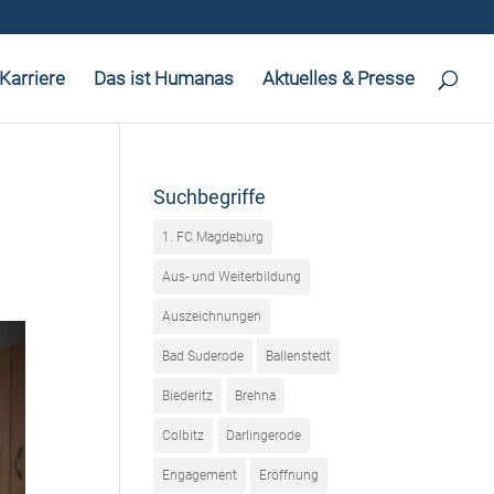
Karriere
Das ist Humanas
Aktuelles & Presse
Suchbegriffe
1. FC Magdeburg
Aus- und Weiterbildung
Auszeichnungen
Bad Suderode
Ballenstedt
Biederitz
Brehna
Colbitz
Darlingerode
Engagement
Eröffnung