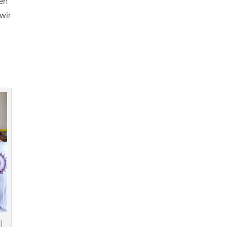
en
 wir
)