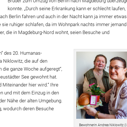
Bruder zum Umzug von Berlin nach Magdeburg überzeug
konnte. „Durch seine Erkrankung kann er schlecht laufen,
ach Berlin fahren und auch in der Nacht kann ja immer etwas
 sie ruhiger schlafen, da im Wohnpark nachts immer jemand
ter, die in Magdeburg-Nord wohnt, seien Besuche und
en“ des 20. Humanas-
 Niklowitz, die auf den
n die ganze Woche aufgeregt“,
Neustädter See gewohnt hat.
Miteinander hier wird.“ Ihre
en und mit dem Einzug in den
 der Nähe der alten Umgebung.
g, wodurch deren Besuche
Bewohnerin Andrea Niklowitz (l.