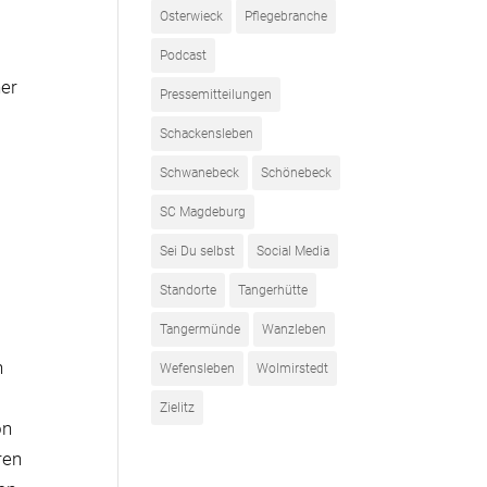
Osterwieck
Pflegebranche
Podcast
ner
Pressemitteilungen
Schackensleben
Schwanebeck
Schönebeck
s
SC Magdeburg
Sei Du selbst
Social Media
Standorte
Tangerhütte
Tangermünde
Wanzleben
n
Wefensleben
Wolmirstedt
Zielitz
on
ren