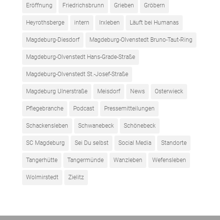
Eröffnung
Friedrichsbrunn
Grieben
Gröbern
Heyrothsberge
intern
Irxleben
Läuft bei Humanas
Magdeburg-Diesdorf
Magdeburg-Olvenstedt Bruno-Taut-Ring
Magdeburg-Olvenstedt Hans-Grade-Straße
Magdeburg-Olvenstedt St.-Josef-Straße
Magdeburg Ulnerstraße
Meisdorf
News
Osterwieck
Pflegebranche
Podcast
Pressemitteilungen
Schackensleben
Schwanebeck
Schönebeck
SC Magdeburg
Sei Du selbst
Social Media
Standorte
Tangerhütte
Tangermünde
Wanzleben
Wefensleben
Wolmirstedt
Zielitz