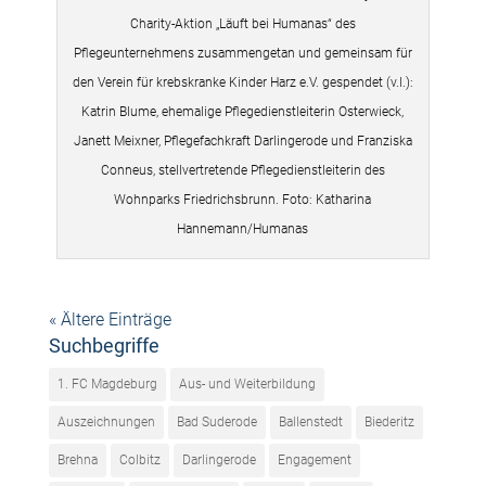
Charity-Aktion „Läuft bei Humanas“ des
Pflegeunternehmens zusammengetan und gemeinsam für
den Verein für krebskranke Kinder Harz e.V. gespendet (v.l.):
Katrin Blume, ehemalige Pflegedienstleiterin Osterwieck,
Janett Meixner, Pflegefachkraft Darlingerode und Franziska
Conneus, stellvertretende Pflegedienstleiterin des
Wohnparks Friedrichsbrunn. Foto: Katharina
Hannemann/Humanas
« Ältere Einträge
Suchbegriffe
1. FC Magdeburg
Aus- und Weiterbildung
Auszeichnungen
Bad Suderode
Ballenstedt
Biederitz
Brehna
Colbitz
Darlingerode
Engagement