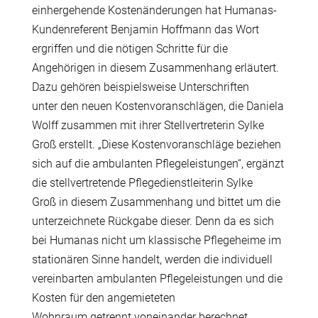
einhergehende Kosten
ä
nderungen hat Humanas-
Kundenreferent Benjamin Hoffmann das Wort
ergriffen und die n
ö
tigen Schritte f
ü
r die
Angeh
ö
rigen in diesem Zusammenhang erl
ä
utert.
Dazu geh
ö
ren beispielsweise Unterschriften
unter den neuen Kostenvoranschl
ä
gen, die Daniela
Wolff zusammen mit ihrer Stellvertreterin Sylke
Gro
ß
erstellt. „Diese Kostenvoranschl
ä
ge beziehen
sich auf die ambulanten Pflegeleistungen“, erg
ä
nzt
die stellvertretende Pflegedienstleiterin Sylke
Gro
ß
in diesem Zusammenhang und bittet um die
unterzeichnete R
ü
ckgabe dieser.
Denn da es sich
bei Humanas nicht um klassische Pflegeheime im
station
ä
ren Sinne handelt, werden die individuell
vereinbarten ambulanten Pflegeleistungen und die
Kosten f
ü
r den angemieteten
Wohnraum getrennt voneinander berechnet.