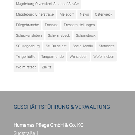
Magdeburg-Olvenstedt St.-Josef-Straße
Magdeburg Ulnerstraße
Meisdorf
News
Osterwieck
Pflegebranche
Podcast
Pressemitteilungen
Schackensleben
Schwanebeck
Schönebeck
SC Magdeburg
Sei Du selbst
Social Media
Standorte
Tangerhütte
Tangermünde
Wanzleben
Wefensleben
Wolmirstedt
Zielitz
GESCHÄFTSFÜHRUNG & VERWALTUNG
Humanas Pflege GmbH & Co. KG
Südstraße 1