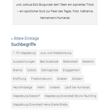
und Joshua Ediz Burgunder dem Team ein signiertes Trikot
– ein sportlicher Gruß zur Feier des Tages. Foto: Katharina
Hannemann/Humanas
« Ältere Einträge
Suchbegriffe
1. FC Magdeburg
Aus- und Weiterbildung
Auszeichnungen
Bad Suderode
Ballenstedt
Biederitz
Brehna
Colbitz
Darlingerode
Engagement
Eröffnung
Friedrichsbrunn
Grieben
Gröbern
Heyrothsberge
intern
Irxleben
Läuft bei Humanas
Magdeburg-Diesdorf
Magdeburg-Olvenstedt Bruno-Taut-Ring
Magdeburg-Olvenstedt Hans-Grade-Straße