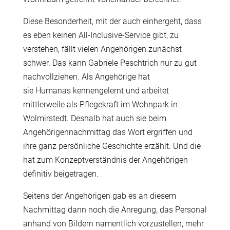
Diese Besonderheit, mit der auch einhergeht, dass
es eben keinen All-Inclusive-Service gibt, zu
verstehen, f
ä
llt vielen Angeh
ö
rigen zun
ä
chst
schwer. Das kann Gabriele Peschtrich nur zu gut
nachvollziehen. Als Angeh
ö
rige hat
sie Humanas kennengelernt und arbeitet
mittlerweile als Pflegekraft im Wohnpark in
Wolmirstedt. Deshalb hat auch sie beim
Angeh
ö
rigennachmittag das Wort ergriffen und
ihre ganz pers
ö
nliche Geschichte erz
ä
hlt. Und die
hat zum Konzeptverst
ä
ndnis der Angeh
ö
rigen
definitiv beigetragen.
Seitens der Angeh
ö
rigen gab es an diesem
Nachmittag dann noch die Anregung, das Personal
anhand von Bildern namentlich vorzustellen, mehr