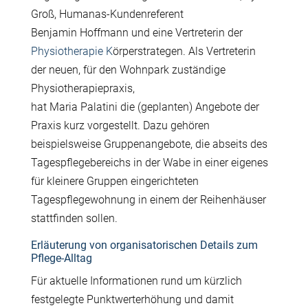
Gro
ß
, Humanas-Kundenreferent
Benjamin Hoffmann und eine Vertreterin der
Physiotherapie K
ö
rperstrategen. Als Vertreterin
der neuen, f
ü
r den
Wohnpark
zust
ä
ndige
Physiotherapiepraxis
,
hat
Maria
Palatini
die
(geplanten)
Angebote der
Praxis
kurz vorgestellt.
Dazu geh
ö
ren
beispielsweise Gruppenangebote, die abseits des
Tagespflegebereichs in der Wabe in einer eigenes
f
ü
r kleinere Gruppen eingerichteten
Tagespflegewohnung in einem der Reihenh
ä
user
stattfinden sollen.
Erläuterung von organisatorischen Details zum
Pflege-Alltag
F
ü
r aktuelle Informationen rund um k
ü
rzlich
festgelegte Punktwerterh
ö
hung und damit