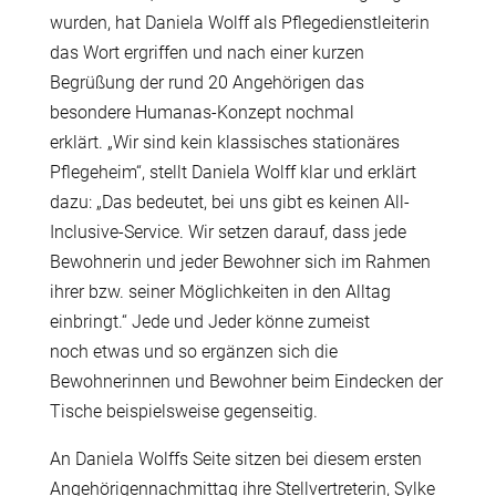
wurden, hat Daniela Wolff als Pflegedienstleiterin
das Wort ergriffen und nach einer kurzen
Begr
üß
ung der rund 20 Angeh
ö
rigen das
besondere Humanas-Konzept nochmal
erkl
ä
rt. „Wir sind kein klassisches station
ä
res
Pflegeheim“, stellt Daniela Wolff klar und erkl
ä
rt
dazu: „Das bedeutet, bei uns gibt es keinen All-
Inclusive-Service. Wir setzen darauf, dass jede
Bewohnerin und jeder Bewohner sich im Rahmen
ihrer bzw. seiner M
ö
glichkeiten in den Alltag
einbringt.“ Jede und Jeder k
ö
nne zumeist
noch etwas und so erg
ä
nzen sich die
Bewohnerinnen und Bewohner beim Eindecken der
Tische beispielsweise gegenseitig.
An Daniela Wolffs Seite sitzen bei diesem ersten
Angeh
ö
rigennachmittag ihre Stellvertreterin, Sylke