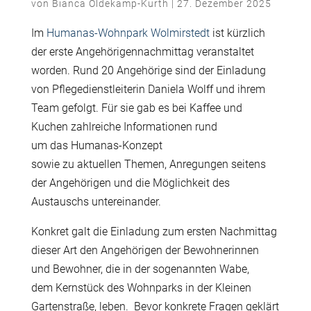
von
Bianca Oldekamp-Kurth
|
27. Dezember 2025
Im
Humanas-Wohnpark Wolmirstedt
ist k
ü
rzlich
der erste Angeh
ö
rigennachmittag veranstaltet
worden. Rund 20 Angeh
ö
rige sind der Einladung
von Pflegedienstleiterin Daniela Wolff und ihrem
Team gefolgt. F
ü
r sie gab es bei Kaffee und
Kuchen zahlreiche Informationen rund
um das Humanas-Konzept
sowie zu aktuellen Themen, Anregungen seitens
der Angeh
ö
rigen und die M
ö
glichkeit des
Austauschs untereinander.
Konkret galt die Einladung zum ersten Nachmittag
dieser Art den Angeh
ö
rigen der Bewohnerinnen
und Bewohner, die in der sogenannten Wabe,
dem Kernst
ü
ck des Wohnparks in der Kleinen
Gartenstra
ß
e, leben.
Bevor konkrete Fragen gekl
ä
rt