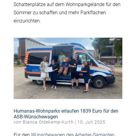
Schattenpl
ä
tze auf dem Wohnparkgel
ä
nde f
ü
r den
Sommer zu schaffen und mehr Parkfl
ä
chen
einzurichten.
Humanas-Wohnparks erlaufen 1839 Euro für den
ASB-Wünschewagen
von
Bianca Oldekamp-Kurth
|
10. Juli 2025
Für den
Wünschewagen des Arbeiter-Samariter-