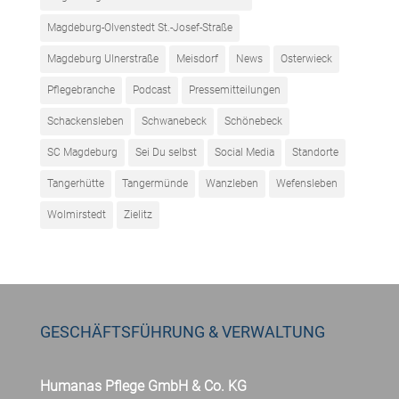
Magdeburg-Olvenstedt St.-Josef-Straße
Magdeburg Ulnerstraße
Meisdorf
News
Osterwieck
Pflegebranche
Podcast
Pressemitteilungen
Schackensleben
Schwanebeck
Schönebeck
SC Magdeburg
Sei Du selbst
Social Media
Standorte
Tangerhütte
Tangermünde
Wanzleben
Wefensleben
Wolmirstedt
Zielitz
GESCHÄFTSFÜHRUNG & VERWALTUNG
Humanas Pflege GmbH & Co. KG