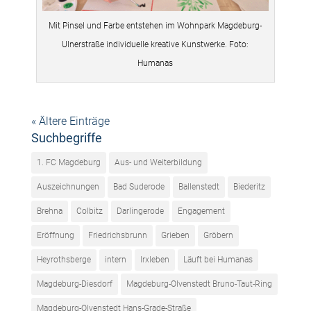
Mit Pinsel und Farbe entstehen im Wohnpark Magdeburg-
Ulnerstraße individuelle kreative Kunstwerke. Foto:
Humanas
« Ältere Einträge
Suchbegriffe
1. FC Magdeburg
Aus- und Weiterbildung
Auszeichnungen
Bad Suderode
Ballenstedt
Biederitz
Brehna
Colbitz
Darlingerode
Engagement
Eröffnung
Friedrichsbrunn
Grieben
Gröbern
Heyrothsberge
intern
Irxleben
Läuft bei Humanas
Magdeburg-Diesdorf
Magdeburg-Olvenstedt Bruno-Taut-Ring
Magdeburg-Olvenstedt Hans-Grade-Straße