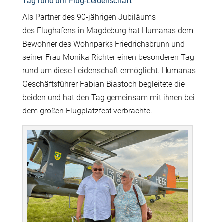
Tag rund um Flug-Leidenschaft
Als Partner des 90-j
ä
hrigen Jubil
ä
ums
des Flughafens in Magdeburg hat Humanas dem
Bewohner des Wohnparks Friedrichsbrunn und
seiner Frau Monika Richter einen besonderen Tag
rund um diese Leidenschaft erm
ö
glicht. Humanas-
Gesch
ä
ftsf
ü
hrer Fabian Biastoch begleitete die
beiden und hat den Tag gemeinsam mit ihnen bei
dem gro
ß
en Flugplatzfest verbrachte.