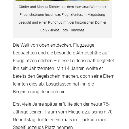
Günter und Monika Richter aus dem Humanas-Wohnpark
Friedrichsbrunn haben das Flughafenfest in Magdeburg
besucht und einen Rundflug mit der historischen Dornier
Do 27 erlebt. Foto: Humanas
Die Welt von oben entdecken, Flugzeuge
beobachten und die besondere Atmosph
ä
re auf
Flugpl
ä
tzen erleben – diese Leidenschaft begleitet
ihn seit Jahrzehnten. Mit 14 Jahren wollte er
bereits den Segelschein machen, doch seine Eltern
lehnten dies ab. Losgelassen hat ihn die
Begeisterung dennoch nie.
Erst viele Jahre sp
ä
ter erf
ü
llte sich der heute 76-
J
ä
hrige seinen Traum vom Fliegen: Zu seinem 70.
Geburtstag durfte er erstmals im Cockpit eines
Segelflugzeugs Platz nehmen.