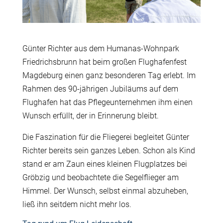
G
ü
nter Richter aus dem Humanas-Wohnpark
Friedrichsbrunn hat beim großen Flughafenfest
Magdeburg einen ganz besonderen Tag erlebt. Im
Rahmen des 90-j
ä
hrigen Jubil
ä
ums auf dem
Flughafen hat das Pflegeunternehmen ihm einen
Wunsch erf
ü
llt, der in Erinnerung bleibt.
Die Faszination f
ü
r die Fliegerei begleitet G
ü
nter
Richter bereits sein ganzes Leben. Schon als Kind
stand er am Zaun eines kleinen Flugplatzes bei
Gr
ö
bzig und beobachtete die Segelflieger am
Himmel. Der Wunsch, selbst einmal abzuheben,
lie
ß
ihn seitdem nicht mehr los.