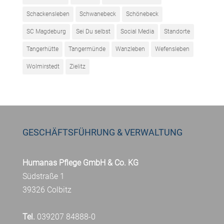
Schackensleben
Schwanebeck
Schönebeck
SC Magdeburg
Sei Du selbst
Social Media
Standorte
Tangerhütte
Tangermünde
Wanzleben
Wefensleben
Wolmirstedt
Zielitz
GESCHÄFTSFÜHRUNG & VERWALTUNG
Humanas Pflege GmbH & Co. KG
Südstraße 1
39326 Colbitz
Tel.
039207 84888-0