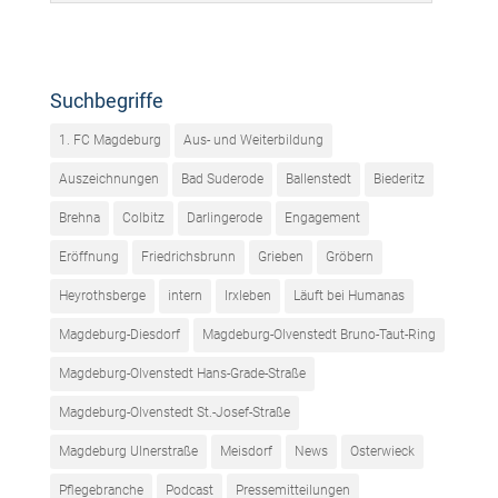
Suchbegriffe
1. FC Magdeburg
Aus- und Weiterbildung
Auszeichnungen
Bad Suderode
Ballenstedt
Biederitz
Brehna
Colbitz
Darlingerode
Engagement
Eröffnung
Friedrichsbrunn
Grieben
Gröbern
Heyrothsberge
intern
Irxleben
Läuft bei Humanas
Magdeburg-Diesdorf
Magdeburg-Olvenstedt Bruno-Taut-Ring
Magdeburg-Olvenstedt Hans-Grade-Straße
Magdeburg-Olvenstedt St.-Josef-Straße
Magdeburg Ulnerstraße
Meisdorf
News
Osterwieck
Pflegebranche
Podcast
Pressemitteilungen