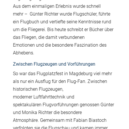
Aus dem einmaligen Erlebnis wurde schnell
mehr – G
ü
nter Richter wurde Flugsch
ü
ler, f
ü
hrte
ein Flugbuch und vertiefte seine Kenntnisse rund
um die Fliegerei. Bis heute schreibt er B
ü
cher
ü
ber
das Fliegen, die damit verbundenen
Emotionen und die besondere Faszination des
Abhebens.
Zwischen Flugzeugen und Vorführungen
So war das Flugplatzfest in Magdeburg viel mehr
als nur ein Ausflug f
ü
r den Flug-Fan. Zwischen
historischen Flugzeugen,
moderner Luftfahrttechnik und
spektakul
ä
ren Flugvorf
ü
hrungen genossen G
ü
nter
und Monika Richter die besondere
Atmosph
ä
re. Gemeinsam mit Fabian Biastoch
verfolgten sie die Flugschau und kamen immer