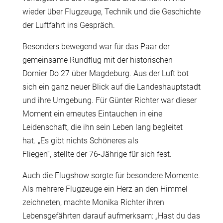
wieder
ü
ber Flugzeuge, Technik und die Geschichte
der Luftfahrt ins Gespr
ä
ch.
Besonders bewegend war f
ü
r das Paar der
gemeinsame Rundflug mit der historischen
Dornier Do 27
ü
ber Magdeburg. Aus der Luft bot
sich ein ganz neuer Blick auf die Landeshauptstadt
und ihre Umgebung. F
ü
r G
ü
nter Richter war dieser
Moment ein erneutes Eintauchen in eine
Leidenschaft, die ihn sein Leben lang begleitet
hat. „Es gibt nichts Sch
ö
neres als
Fliegen“, stellte der 76-J
ä
hrige f
ü
r sich fest.
Auch die Flugshow sorgte f
ü
r besondere Momente.
Als mehrere Flugzeuge ein Herz an den Himmel
zeichneten, machte Monika Richter ihren
Lebensgef
ä
hrten darauf aufmerksam: „Hast du das