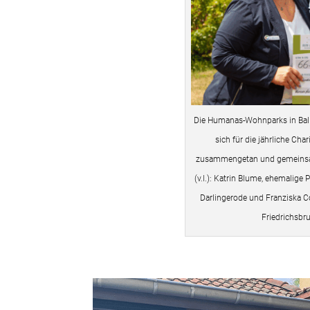
Die Humanas-Wohnparks in Ball
sich für die jährliche Ch
zusammengetan und gemeinsam 
(v.l.): Katrin Blume, ehemalige 
Darlingerode und Franziska Co
Friedrichsb