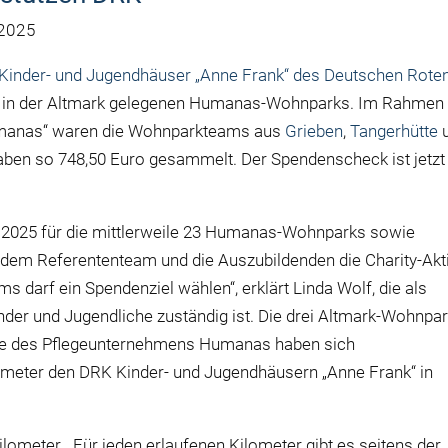
 2025
Kinder- und Jugendhäuser „Anne Frank“ des Deutschen Rote
i in der Altmark gelegenen Humanas-Wohnparks. Im Rahmen
 Humanas“ waren die Wohnparkteams aus
Grieben
,
Tangerhütte
haben so 748,50 Euro gesammelt. Der Spendenscheck ist jetzt 
r 2025 für die mittlerweile 23 Humanas-Wohnparks sowie
, dem Referententeam und die Auszubildenden die Charity-Akt
s darf ein Spendenziel wählen“, erklärt Linda Wolf, die als
inder und Jugendliche zuständig ist. Die drei Altmark-Wohnpa
de des Pflegeunternehmens Humanas haben sich
ometer den DRK Kinder- und Jugendhäusern „Anne Frank“ in
ilometer. „Für jeden erlaufenen Kilometer gibt es seitens der