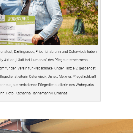
enstedt, Darlingerode, Friedrichsbrunn und Osterwieck haben
arity-Aktion „Läuft bei Humanas“ des Pflegeunternehmens
für den Verein für krebskranke Kinder Harz e.V. gespendet
Pflegedienstleiterin Osterwieck, Janett Meixner, Pflegefachkraft
nneus, stellvertretende Pflegedienstleiterin des Wohnparks
runn. Foto: Katharina Hannemann/Humanas