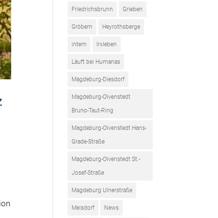
Friedrichsbrunn
Grieben
Gröbern
Heyrothsberge
intern
Irxleben
Läuft bei Humanas
Magdeburg-Diesdorf
Magdeburg-Olvenstedt
z
Bruno-Taut-Ring
Magdeburg-Olvenstedt Hans-
Grade-Straße
Magdeburg-Olvenstedt St.-
Josef-Straße
Magdeburg Ulnerstraße
ion
Meisdorf
News