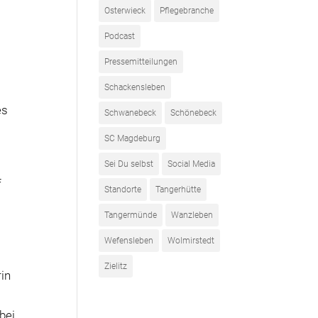
Osterwieck
Pflegebranche
s
Podcast
Pressemitteilungen
Schackensleben
es
Schwanebeck
Schönebeck
SC Magdeburg
Sei Du selbst
Social Media
f
Standorte
Tangerhütte
Tangermünde
Wanzleben
Wefensleben
Wolmirstedt
Zielitz
rin
bei