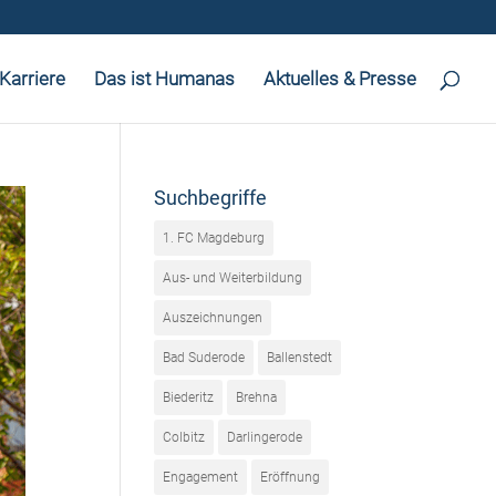
Karriere
Das ist Humanas
Aktuelles & Presse
Suchbegriffe
1. FC Magdeburg
Aus- und Weiterbildung
Auszeichnungen
Bad Suderode
Ballenstedt
Biederitz
Brehna
Colbitz
Darlingerode
Engagement
Eröffnung