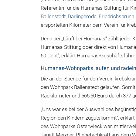
Referentin für die Humanas-Stiftung für K
Ballenstedt
,
Darlingerode
,
Friedrichsbrunn
ersportelten Kilometer dem Verein für kr
Denn bei „Läuft bei Humanas“ zählt jeder K
Humanas-Stiftung oder direkt von Humanas
50 Cent“, erklärt Humanas-Geschäftsführe
Humanas-Wohnparks laufen und radeln
Die an der Spende für den Verein krebskra
den Wohnpark Ballenstedt gelaufen. Somi
Radkilometer und 565,50 Euro durch 377 g
„Uns war es bei der Auswahl des begünstig
Region den Kindern zugutekommt“, erklärt Ka
des Wohnparks Osterwieck war, mittlerweil
Janett Meixner, Pflegefachkraft aus dem Wo