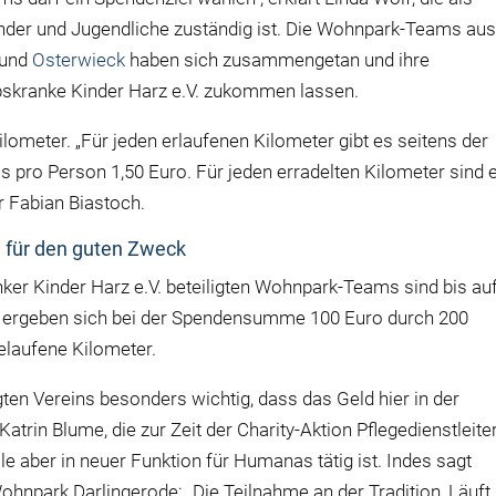
inder und Jugendliche zuständig ist. Die Wohnpark-Teams au
und
Osterwieck
haben sich zusammengetan und ihre
ebskranke Kinder Harz e.V. zukommen lassen.
ilometer. „Für jeden erlaufenen Kilometer gibt es seitens der
 pro Person 1,50 Euro. Für jeden erradelten Kilometer sind 
r Fabian Biastoch.
 für den guten Zweck
nker Kinder Harz e.V. beteiligten Wohnpark-Teams sind bis au
t ergeben sich bei der Spendensumme 100 Euro durch 200
elaufene Kilometer.
ten Vereins besonders wichtig, dass das Geld hier in der
trin Blume, die zur Zeit der Charity-Aktion Pflegedienstleite
e aber in neuer Funktion für Humanas tätig ist. Indes sagt
hnpark Darlingerode: „Die Teilnahme an der Tradition ‚Läuft 