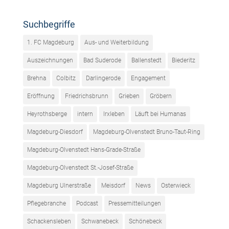
Suchbegriffe
1. FC Magdeburg
Aus- und Weiterbildung
Auszeichnungen
Bad Suderode
Ballenstedt
Biederitz
Brehna
Colbitz
Darlingerode
Engagement
Eröffnung
Friedrichsbrunn
Grieben
Gröbern
Heyrothsberge
intern
Irxleben
Läuft bei Humanas
Magdeburg-Diesdorf
Magdeburg-Olvenstedt Bruno-Taut-Ring
Magdeburg-Olvenstedt Hans-Grade-Straße
Magdeburg-Olvenstedt St.-Josef-Straße
Magdeburg Ulnerstraße
Meisdorf
News
Osterwieck
Pflegebranche
Podcast
Pressemitteilungen
Schackensleben
Schwanebeck
Schönebeck