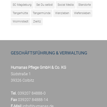
SC Magdeburg
Sei Du selbst
Social Media
Standorte
Tangerhütte
Tangermünde
Wanzleben
Wefensleben
Wolmirstedt
Zielitz
GESCHÄFTSFÜHRUNG & VERWALTUNG
Humanas Pflege GmbH & Co. KG
Südstraße 1
39326 Colbitz
Tel.
039207 84888-0
Fax
039207 84888-14
E-Mail
info@humanas.de