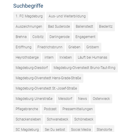
Suchbegriffe
1. FC Magdeburg
Aus- und Weiterbildung
Auszeichnungen
Bad Suderode
Ballenstedt
Biederitz
Brehna
Colbitz
Darlingerode
Engagement
Eröffnung
Friedrichsbrunn
Grieben
Gröbern
Heyrothsberge
intern
Irxleben
Läuft bei Humanas
Magdeburg-Diesdorf
Magdeburg-Olvenstedt Bruno-Taut-Ring
Magdeburg-Olvenstedt Hans-Grade-Straße
Magdeburg-Olvenstedt St.-Josef-Straße
Magdeburg Ulnerstraße
Meisdorf
News
Osterwieck
Pflegebranche
Podcast
Pressemitteilungen
Schackensleben
Schwanebeck
Schönebeck
SC Magdeburg
Sei Du selbst
Social Media
Standorte