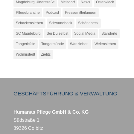
Magdeburg Ulnerstraße
Meisdorf
News
Osterwieck
Pflegebranche
Podcast
Pressemitteilungen
Schackensleben
Schwanebeck
Schönebeck
SC Magdeburg
Sei Du selbst
Social Media
Standorte
Tangerhütte
Tangermünde
Wanzleben
Wefensleben
Wolmirstedt
Zielitz
GESCHÄFTSFÜHRUNG & VERWALTUNG
Humanas Pflege GmbH & Co. KG
Südstraße 1
39326 Colbitz