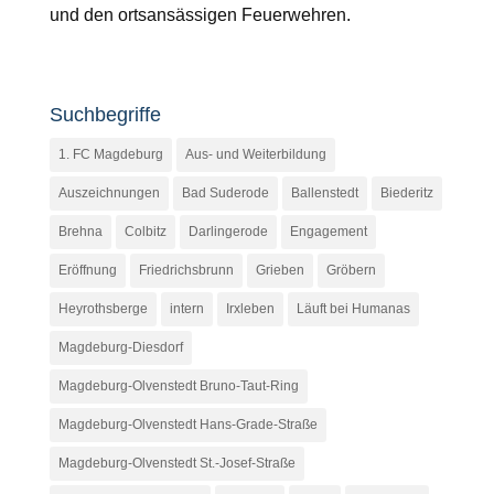
und den ortsansässigen Feuerwehren.
Suchbegriffe
1. FC Magdeburg
Aus- und Weiterbildung
Auszeichnungen
Bad Suderode
Ballenstedt
Biederitz
Brehna
Colbitz
Darlingerode
Engagement
Eröffnung
Friedrichsbrunn
Grieben
Gröbern
Heyrothsberge
intern
Irxleben
Läuft bei Humanas
Magdeburg-Diesdorf
Magdeburg-Olvenstedt Bruno-Taut-Ring
Magdeburg-Olvenstedt Hans-Grade-Straße
Magdeburg-Olvenstedt St.-Josef-Straße