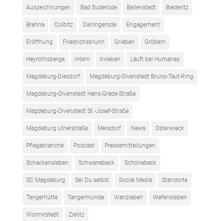
Auszeichnungen
Bad Suderode
Ballenstedt
Biederitz
Brehna
Colbitz
Darlingerode
Engagement
Eröffnung
Friedrichsbrunn
Grieben
Gröbern
Heyrothsberge
intern
Irxleben
Läuft bei Humanas
Magdeburg-Diesdorf
Magdeburg-Olvenstedt Bruno-Taut-Ring
Magdeburg-Olvenstedt Hans-Grade-Straße
Magdeburg-Olvenstedt St.-Josef-Straße
Magdeburg Ulnerstraße
Meisdorf
News
Osterwieck
Pflegebranche
Podcast
Pressemitteilungen
Schackensleben
Schwanebeck
Schönebeck
SC Magdeburg
Sei Du selbst
Social Media
Standorte
Tangerhütte
Tangermünde
Wanzleben
Wefensleben
Wolmirstedt
Zielitz