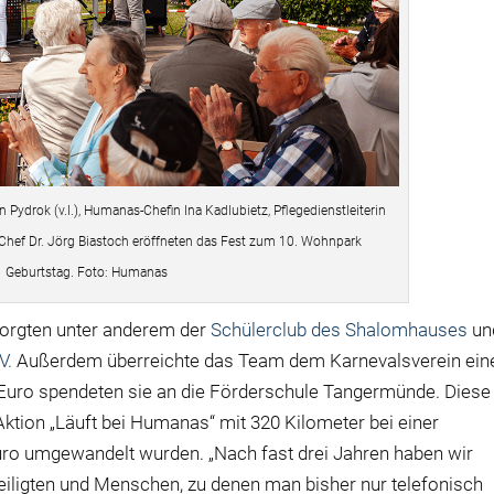
ydrok (v.l.), Humanas-Chefin Ina Kadlubietz, Pflegedienstleiterin
ef Dr. Jörg Biastoch eröffneten das Fest zum 10. Wohnpark
Geburtstag. Foto: Humanas
sorgten unter anderem der
Schülerclub des Shalomhauses
un
V.
Außerdem überreichte das Team dem Karnevalsverein ein
Euro spendeten sie an die Förderschule Tangermünde. Diese
ktion „Läuft bei Humanas“ mit 320 Kilometer bei einer
ro umgewandelt wurden. „Nach fast drei Jahren haben wir
eiligten und Menschen, zu denen man bisher nur telefonisch