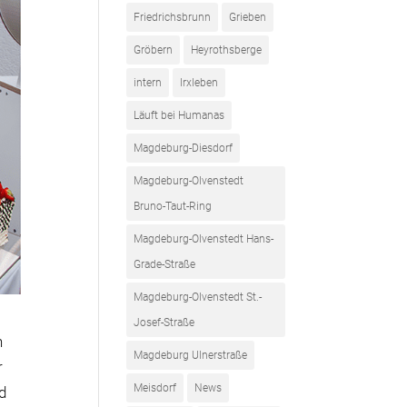
Friedrichsbrunn
Grieben
Gröbern
Heyrothsberge
intern
Irxleben
Läuft bei Humanas
Magdeburg-Diesdorf
Magdeburg-Olvenstedt
Bruno-Taut-Ring
Magdeburg-Olvenstedt Hans-
Grade-Straße
Magdeburg-Olvenstedt St.-
Josef-Straße
n
Magdeburg Ulnerstraße
r
Meisdorf
News
d