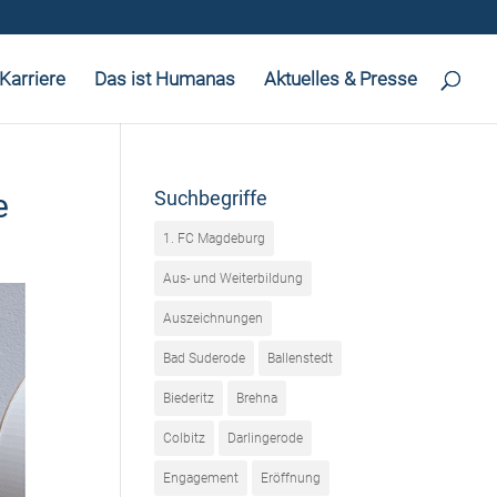
Karriere
Das ist Humanas
Aktuelles & Presse
e
Suchbegriffe
1. FC Magdeburg
Aus- und Weiterbildung
Auszeichnungen
Bad Suderode
Ballenstedt
Biederitz
Brehna
Colbitz
Darlingerode
Engagement
Eröffnung