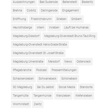
Auszeichnungen
Bad Suderode
Ballenstedt
Biederitz
Brehna
Colbitz
Darlingerode
Engagement
Eröffnung
Friedrichsbrunn
Grieben
Gröbern
Heyrothsberge
intern
Irxleben
Läuft bei Humanas
Magdeburg-Diesdorf
Magdeburg-Olvenstedt Bruno-Taut-Ring
Magdeburg-Olvenstedt Hans-Grade-Straße
Magdeburg-Olvenstedt St.-Josef-Straße
Magdeburg Ulnerstraße
Meisdorf
News
Osterwieck
Pflegebranche
Podcast
Pressemitteilungen
Schackensleben
Schwanebeck
Schönebeck
SC Magdeburg
Sei Du selbst
Social Media
Standorte
Tangerhütte
Tangermünde
Wanzleben
Wefensleben
Wolmirstedt
Zielitz