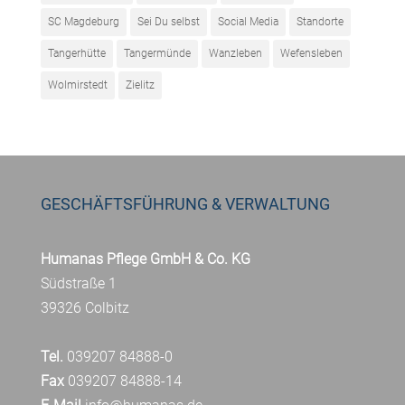
SC Magdeburg
Sei Du selbst
Social Media
Standorte
Tangerhütte
Tangermünde
Wanzleben
Wefensleben
Wolmirstedt
Zielitz
GESCHÄFTSFÜHRUNG & VERWALTUNG
Humanas Pflege GmbH & Co. KG
Südstraße 1
39326 Colbitz
Tel.
039207 84888-0
Fax
039207 84888-14