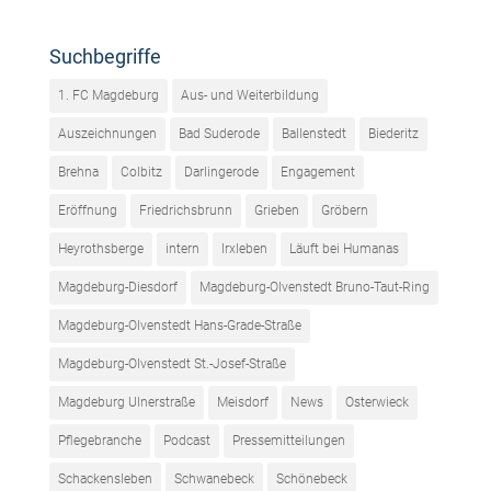
Suchbegriffe
1. FC Magdeburg
Aus- und Weiterbildung
Auszeichnungen
Bad Suderode
Ballenstedt
Biederitz
Brehna
Colbitz
Darlingerode
Engagement
Eröffnung
Friedrichsbrunn
Grieben
Gröbern
Heyrothsberge
intern
Irxleben
Läuft bei Humanas
Magdeburg-Diesdorf
Magdeburg-Olvenstedt Bruno-Taut-Ring
Magdeburg-Olvenstedt Hans-Grade-Straße
Magdeburg-Olvenstedt St.-Josef-Straße
Magdeburg Ulnerstraße
Meisdorf
News
Osterwieck
Pflegebranche
Podcast
Pressemitteilungen
Schackensleben
Schwanebeck
Schönebeck