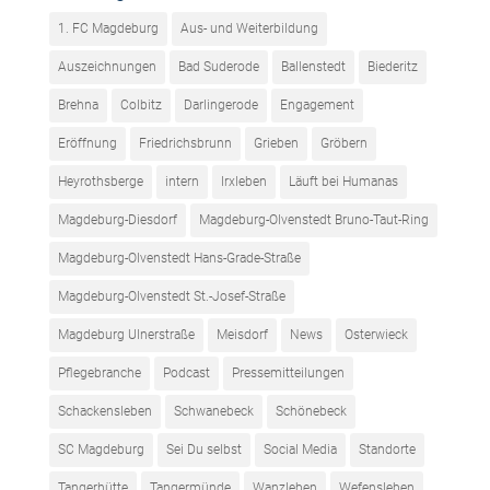
1. FC Magdeburg
Aus- und Weiterbildung
Auszeichnungen
Bad Suderode
Ballenstedt
Biederitz
Brehna
Colbitz
Darlingerode
Engagement
Eröffnung
Friedrichsbrunn
Grieben
Gröbern
Heyrothsberge
intern
Irxleben
Läuft bei Humanas
Magdeburg-Diesdorf
Magdeburg-Olvenstedt Bruno-Taut-Ring
Magdeburg-Olvenstedt Hans-Grade-Straße
Magdeburg-Olvenstedt St.-Josef-Straße
Magdeburg Ulnerstraße
Meisdorf
News
Osterwieck
Pflegebranche
Podcast
Pressemitteilungen
Schackensleben
Schwanebeck
Schönebeck
SC Magdeburg
Sei Du selbst
Social Media
Standorte
Tangerhütte
Tangermünde
Wanzleben
Wefensleben