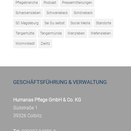
Pflegebranche
Podcast
Pressemitteilungen
Schackensleben
Schwanebeck
Schönebeck
SC Magdeburg
Sei Du selbst
Social Media
Standorte
Tangerhütte
Tangermünde
Wanzleben
Wefensleben
Wolmirstedt
Zielitz
GESCHÄFTSFÜHRUNG & VERWALTUNG
Humanas Pflege GmbH & Co. KG
Südstraße 1
39326 Colbitz