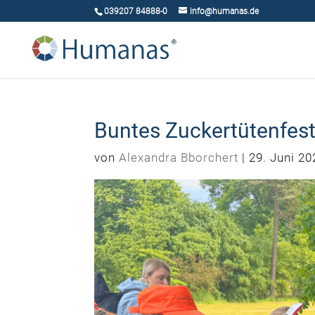
039207 84888-0
info@humanas.de
Buntes Zuckertütenfes
von
Alexandra Bborchert
|
29. Juni 20