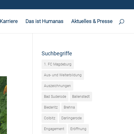
Karriere
Das ist Humanas
Aktuelles & Presse
Suchbegriffe
1. FC Magdeburg
Aus- und Weiterbildung
Auszeichnungen
Bad Suderode
Ballenstedt
Biederitz
Brehna
Colbitz
Darlingerode
Engagement
Eröffnung