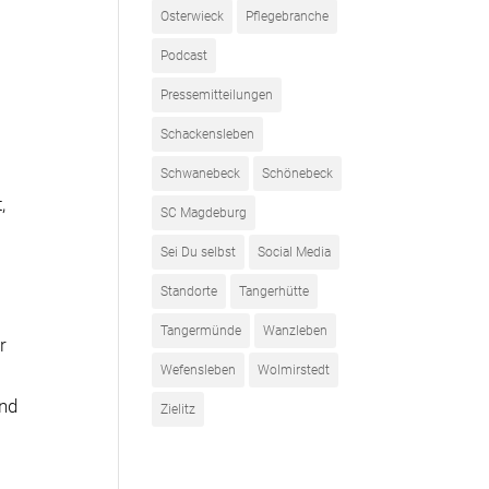
Osterwieck
Pflegebranche
Podcast
Pressemitteilungen
Schackensleben
Schwanebeck
Schönebeck
,
SC Magdeburg
Sei Du selbst
Social Media
Standorte
Tangerhütte
Tangermünde
Wanzleben
r
Wefensleben
Wolmirstedt
und
Zielitz