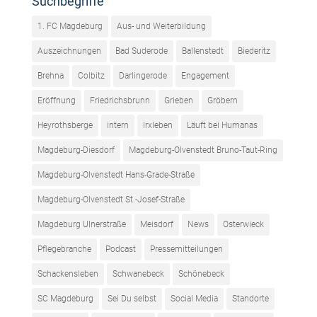
Suchbegriffe
1. FC Magdeburg
Aus- und Weiterbildung
Auszeichnungen
Bad Suderode
Ballenstedt
Biederitz
Brehna
Colbitz
Darlingerode
Engagement
Eröffnung
Friedrichsbrunn
Grieben
Gröbern
Heyrothsberge
intern
Irxleben
Läuft bei Humanas
Magdeburg-Diesdorf
Magdeburg-Olvenstedt Bruno-Taut-Ring
Magdeburg-Olvenstedt Hans-Grade-Straße
Magdeburg-Olvenstedt St.-Josef-Straße
Magdeburg Ulnerstraße
Meisdorf
News
Osterwieck
Pflegebranche
Podcast
Pressemitteilungen
Schackensleben
Schwanebeck
Schönebeck
SC Magdeburg
Sei Du selbst
Social Media
Standorte