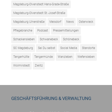
Magdeburg-Olvenstedt Hans-Grade-Straße
Magdeburg-Olvenstedt St.-Josef-Straße
Magdeburg Ulnerstraße
Meisdorf
News
Osterwieck
Pflegebranche
Podcast
Pressemitteilungen
Schackensleben
Schwanebeck
Schönebeck
SC Magdeburg
Sei Du selbst
Social Media
Standorte
Tangerhütte
Tangermünde
Wanzleben
Wefensleben
Wolmirstedt
Zielitz
GESCHÄFTSFÜHRUNG & VERWALTUNG