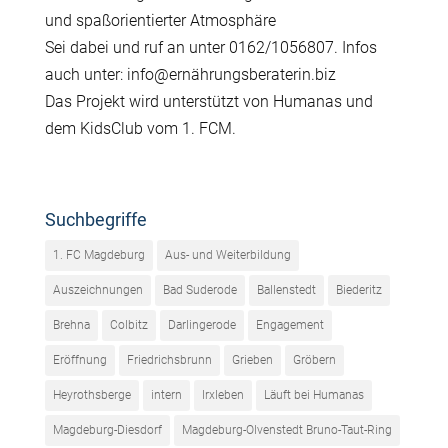
und spaßorientierter Atmosphäre
Sei dabei und ruf an unter 0162/1056807. Infos
auch unter: info@ernährungsberaterin.biz
Das Projekt wird unterstützt von Humanas und
dem KidsClub vom 1. FCM.
Suchbegriffe
1. FC Magdeburg
Aus- und Weiterbildung
Auszeichnungen
Bad Suderode
Ballenstedt
Biederitz
Brehna
Colbitz
Darlingerode
Engagement
Eröffnung
Friedrichsbrunn
Grieben
Gröbern
Heyrothsberge
intern
Irxleben
Läuft bei Humanas
Magdeburg-Diesdorf
Magdeburg-Olvenstedt Bruno-Taut-Ring