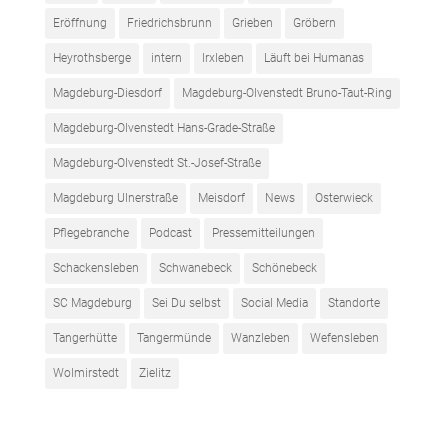
Eröffnung
Friedrichsbrunn
Grieben
Gröbern
Heyrothsberge
intern
Irxleben
Läuft bei Humanas
Magdeburg-Diesdorf
Magdeburg-Olvenstedt Bruno-Taut-Ring
Magdeburg-Olvenstedt Hans-Grade-Straße
Magdeburg-Olvenstedt St.-Josef-Straße
Magdeburg Ulnerstraße
Meisdorf
News
Osterwieck
Pflegebranche
Podcast
Pressemitteilungen
Schackensleben
Schwanebeck
Schönebeck
SC Magdeburg
Sei Du selbst
Social Media
Standorte
Tangerhütte
Tangermünde
Wanzleben
Wefensleben
Wolmirstedt
Zielitz