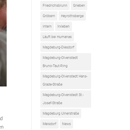
Friedrichsbrunn
Grieben
Gröbern
Heyrothsberge
intern
Irxleben
Läuft bei Humanas
Magdeburg-Diesdorf
Magdeburg-Olvenstedt
Bruno-Taut-Ring
Magdeburg-Olvenstedt Hans-
Grade-Straße
Magdeburg-Olvenstedt St.-
Josef-Straße
Magdeburg Ulnerstraße
nd
Meisdorf
News
en