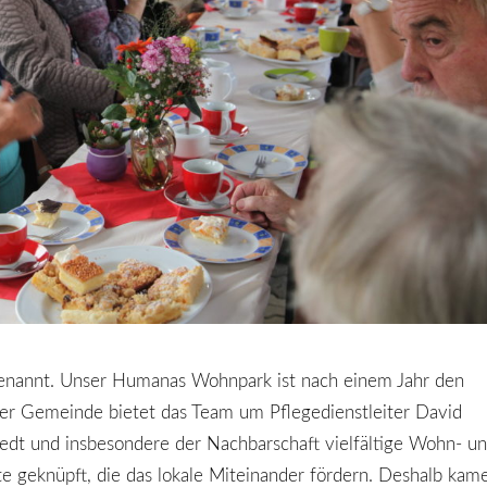
genannt. Unser Humanas Wohnpark ist nach einem Jahr den
der Gemeinde bietet das Team um Pflegedienstleiter David
dt und insbesondere der Nachbarschaft vielfältige Wohn- u
te geknüpft, die das lokale Miteinander fördern. Deshalb kam