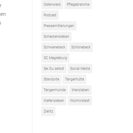
Osterwieck
Pflegebranche
r
nen
Podcast
s
Pressemitteilungen
d
Schackensleben
Schwanebeck
Schönebeck
SC Magdeburg
Sei Du selbst
Social Media
Standorte
Tangerhütte
Tangermünde
Wanzleben
Wefensleben
Wolmirstedt
Zielitz