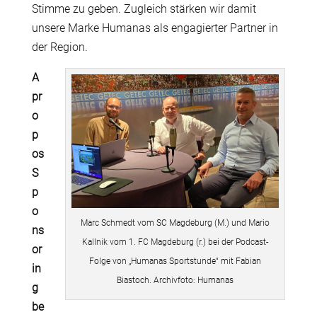
Stimme zu geben. Zugleich stärken wir damit
unsere Marke Humanas als engagierter Partner in
der Region.
A
pr
o
p
os
S
p
o
Marc Schmedt vom SC Magdeburg (M.) und Mario
ns
Kallnik vom 1. FC Magdeburg (r.) bei der Podcast-
or
Folge von „Humanas Sportstunde“ mit Fabian
in
Biastoch. Archivfoto: Humanas
g
be