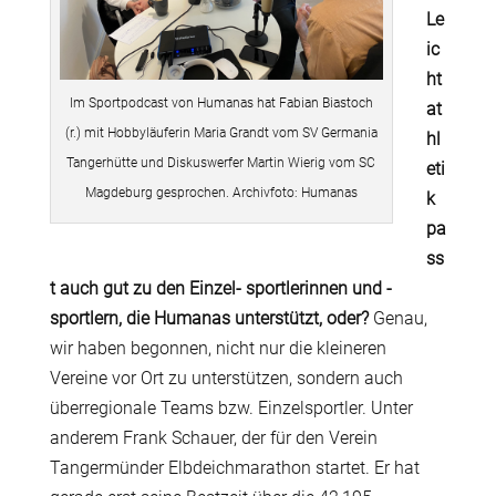
Le
ic
ht
Im Sportpodcast von Humanas hat Fabian Biastoch
at
(r.) mit Hobbyläuferin Maria Grandt vom SV Germania
hl
Tangerhütte und Diskuswerfer Martin Wierig vom SC
eti
Magdeburg gesprochen. Archivfoto: Humanas
k
pa
ss
t auch gut zu den Einzel- sportlerinnen und -
sportlern, die Humanas unterstützt, oder?
Genau,
wir haben begonnen, nicht nur die kleineren
Vereine vor Ort zu unterstützen, sondern auch
überregionale Teams bzw. Einzelsportler. Unter
anderem Frank Schauer, der für den Verein
Tangermünder Elbdeichmarathon startet. Er hat