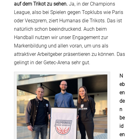
auf dem Trikot zu sehen.
Ja, in der Champions
League, also bei Spielen gegen Topklubs wie Paris
oder Veszprem, ziert Humanas die Trikots. Das ist
natürlich schon beeindruckend. Auch beim
Handball nutzen wir unser Engagement zur
Markenbildung und allen voran, um uns als
attraktiver Arbeitgeber präsentieren zu können. Das
gelingt in der Getec-Arena sehr gut.
N
eb
en
de
n
be
id
en