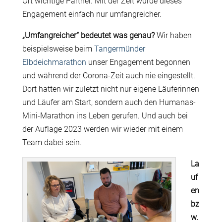
Ort wichtige Partner. Mit der Zeit wurde dieses
Engagement einfach nur umfangreicher.
„Umfangreicher“ bedeutet was genau?
Wir haben
beispielsweise beim
Tangermünder
Elbdeichmarathon
unser Engagement begonnen
und während der Corona-Zeit auch nie eingestellt.
Dort hatten wir zuletzt nicht nur eigene Läuferinnen
und Läufer am Start, sondern auch den Humanas-
Mini-Marathon ins Leben gerufen. Und auch bei
der Auflage 2023 werden wir wieder mit einem
Team dabei sein.
La
uf
en
bz
w.