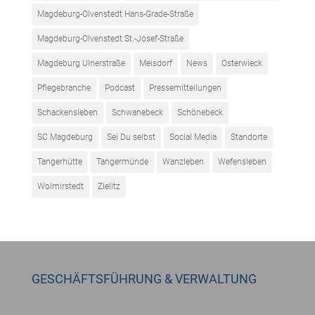
Magdeburg-Olvenstedt Hans-Grade-Straße
Magdeburg-Olvenstedt St.-Josef-Straße
Magdeburg Ulnerstraße
Meisdorf
News
Osterwieck
Pflegebranche
Podcast
Pressemitteilungen
Schackensleben
Schwanebeck
Schönebeck
SC Magdeburg
Sei Du selbst
Social Media
Standorte
Tangerhütte
Tangermünde
Wanzleben
Wefensleben
Wolmirstedt
Zielitz
GESCHÄFTSFÜHRUNG & VERWALTUNG