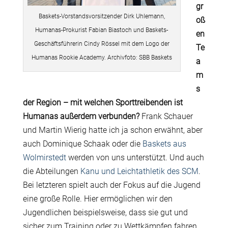
gr
Baskets-Vorstandsvorsitzender Dirk Uhlemann,
oß
Humanas-Prokurist Fabian Biastoch und Baskets-
en
Geschäftsführerin Cindy Rössel mit dem Logo der
Te
Humanas Rookie Academy. Archivfoto: SBB Baskets
a
m
s
der Region – mit welchen Sporttreibenden ist
Humanas außerdem verbunden?
Frank Schauer
und Martin Wierig hatte ich ja schon erwähnt, aber
auch Dominique Schaak oder die
Baskets aus
Wolmirstedt
werden von uns unterstützt. Und auch
die Abteilungen
Kanu und Leichtathletik des SCM
.
Bei letzteren spielt auch der Fokus auf die Jugend
eine große Rolle. Hier ermöglichen wir den
Jugendlichen beispielsweise, dass sie gut und
sicher zum Training oder zu Wettkämpfen fahren