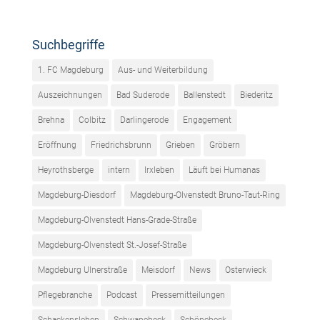
Suchbegriffe
1. FC Magdeburg
Aus- und Weiterbildung
Auszeichnungen
Bad Suderode
Ballenstedt
Biederitz
Brehna
Colbitz
Darlingerode
Engagement
Eröffnung
Friedrichsbrunn
Grieben
Gröbern
Heyrothsberge
intern
Irxleben
Läuft bei Humanas
Magdeburg-Diesdorf
Magdeburg-Olvenstedt Bruno-Taut-Ring
Magdeburg-Olvenstedt Hans-Grade-Straße
Magdeburg-Olvenstedt St.-Josef-Straße
Magdeburg Ulnerstraße
Meisdorf
News
Osterwieck
Pflegebranche
Podcast
Pressemitteilungen