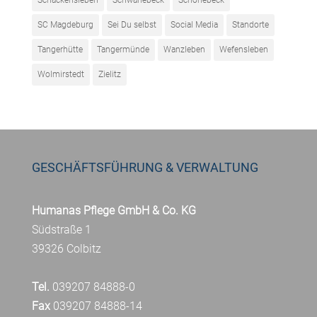
Schackensleben
Schwanebeck
Schönebeck
SC Magdeburg
Sei Du selbst
Social Media
Standorte
Tangerhütte
Tangermünde
Wanzleben
Wefensleben
Wolmirstedt
Zielitz
GESCHÄFTSFÜHRUNG & VERWALTUNG
Humanas Pflege GmbH & Co. KG
Südstraße 1
39326 Colbitz
Tel.
039207 84888-0
Fax
039207 84888-14