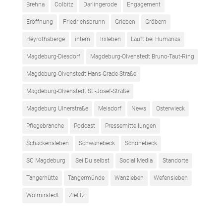
Brehna
Colbitz
Darlingerode
Engagement
Eröffnung
Friedrichsbrunn
Grieben
Gröbern
Heyrothsberge
intern
Irxleben
Läuft bei Humanas
Magdeburg-Diesdorf
Magdeburg-Olvenstedt Bruno-Taut-Ring
Magdeburg-Olvenstedt Hans-Grade-Straße
Magdeburg-Olvenstedt St.-Josef-Straße
Magdeburg Ulnerstraße
Meisdorf
News
Osterwieck
Pflegebranche
Podcast
Pressemitteilungen
Schackensleben
Schwanebeck
Schönebeck
SC Magdeburg
Sei Du selbst
Social Media
Standorte
Tangerhütte
Tangermünde
Wanzleben
Wefensleben
Wolmirstedt
Zielitz