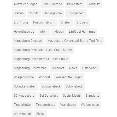
Auszeichnungen
Bad Suderode
Ballenstedt
Biederitz
Brehna
Colbitz
Darlingerode
Engagement
Eröffnung
Friedrichsbrunn
Grieben
Gröbern
Heyrothsberge
intern
Irxleben
Läuft bei Humanas
Magdeburg-Diesdorf
Magdeburg-Olvenstedt Bruno-Taut-Ring
Magdeburg-Olvenstedt Hans-Grade-Straße
Magdeburg-Olvenstedt St.-Josef-Straße
Magdeburg Ulnerstraße
Meisdorf
News
Osterwieck
Pflegebranche
Podcast
Pressemitteilungen
Schackensleben
Schwanebeck
Schönebeck
SC Magdeburg
Sei Du selbst
Social Media
Standorte
Tangerhütte
Tangermünde
Wanzleben
Wefensleben
Wolmirstedt
Zielitz