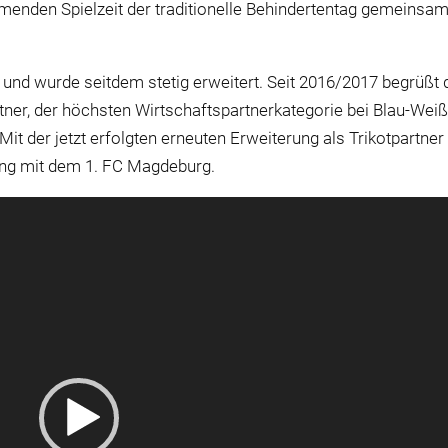
menden Spielzeit der traditionelle Behindertentag gemeinsa
nd wurde seitdem stetig erweitert. Seit 2016/2017 begrüßt 
r, der höchsten Wirtschaftspartnerkategorie bei Blau-Weiß
 Mit der jetzt erfolgten erneuten Erweiterung als Trikotpartner
ng mit dem 1. FC Magdeburg.