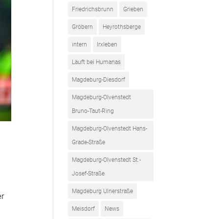
Friedrichsbrunn
Grieben
Gröbern
Heyrothsberge
intern
Irxleben
Läuft bei Humanas
Magdeburg-Diesdorf
Magdeburg-Olvenstedt
Bruno-Taut-Ring
Magdeburg-Olvenstedt Hans-
Grade-Straße
Magdeburg-Olvenstedt St.-
Josef-Straße
Magdeburg Ulnerstraße
er
Meisdorf
News