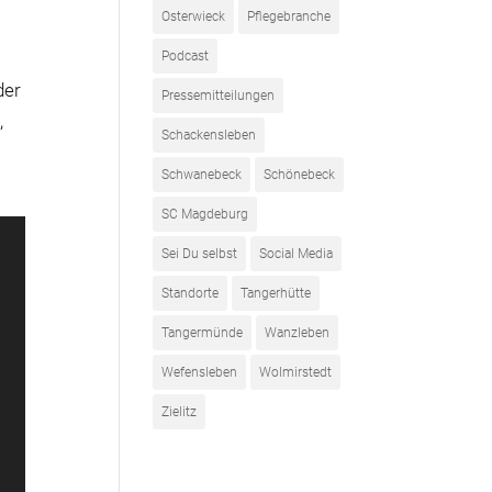
m
Osterwieck
Pflegebranche
Podcast
der
Pressemitteilungen
,
Schackensleben
Schwanebeck
Schönebeck
SC Magdeburg
Sei Du selbst
Social Media
Standorte
Tangerhütte
Tangermünde
Wanzleben
Wefensleben
Wolmirstedt
Zielitz