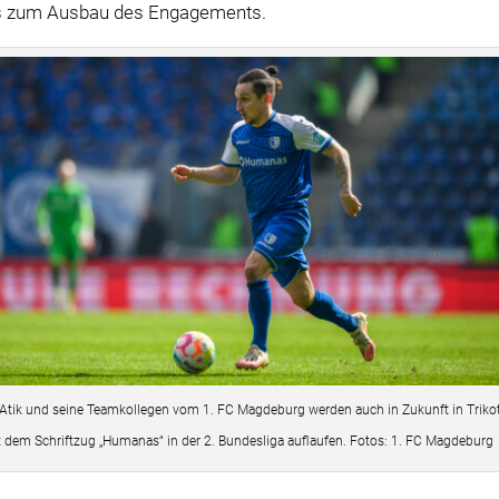
as zum Ausbau des Engagements.
 Atik und seine Teamkollegen vom 1. FC Magdeburg werden auch in Zukunft in Triko
 dem Schriftzug „Humanas“ in der 2. Bundesliga auflaufen. Fotos: 1. FC Magdeburg