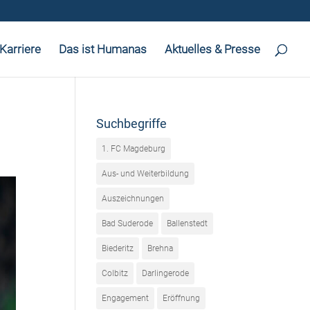
Karriere
Das ist Humanas
Aktuelles & Presse
Suchbegriffe
1. FC Magdeburg
Aus- und Weiterbildung
Auszeichnungen
Bad Suderode
Ballenstedt
Biederitz
Brehna
Colbitz
Darlingerode
Engagement
Eröffnung