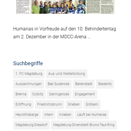
Humanas in Vorfreude auf den 10. Behindertentag
am 2. Dezember in der MDCC-Arena …
Suchbegriffe
1. FC Magdeburg
Aus- und Weiterbildung
Auszeichnungen
Bad Suderode
Ballenstedt
Biederitz
Brehna
Colbitz
Darlingerode
Engagement
Eröffnung
Friedrichsbrunn
Grieben
Gröbern
Heyrothsberge
intern
Irxleben
Läuft bei Humanas
Magdeburg-Diesdorf
Magdeburg-Olvenstedt Bruno-Taut-Ring