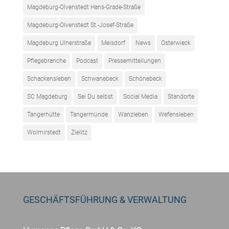
Magdeburg-Olvenstedt Hans-Grade-Straße
Magdeburg-Olvenstedt St.-Josef-Straße
Magdeburg Ulnerstraße
Meisdorf
News
Osterwieck
Pflegebranche
Podcast
Pressemitteilungen
Schackensleben
Schwanebeck
Schönebeck
SC Magdeburg
Sei Du selbst
Social Media
Standorte
Tangerhütte
Tangermünde
Wanzleben
Wefensleben
Wolmirstedt
Zielitz
GESCHÄFTSFÜHRUNG & VERWALTUNG