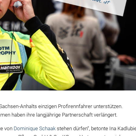
hsen-Anhalts einzigen Profirennfahrer unterstützen.
en haben ihre langjährige Partnerschaft verlängert.
ite von
Dominique Schaak
stehen dürfen“, betonte Ina Kadlubie