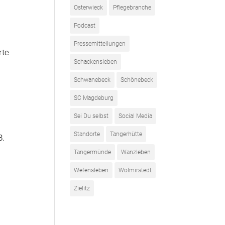
Osterwieck
Pflegebranche
Podcast
Pressemitteilungen
rte
Schackensleben
Schwanebeck
Schönebeck
SC Magdeburg
Sei Du selbst
Social Media
Standorte
Tangerhütte
8.
Tangermünde
Wanzleben
Wefensleben
Wolmirstedt
Zielitz