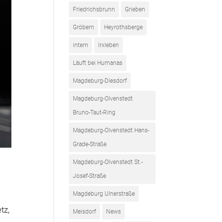
Friedrichsbrunn
Grieben
Gröbern
Heyrothsberge
intern
Irxleben
Läuft bei Humanas
Magdeburg-Diesdorf
Magdeburg-Olvenstedt
Bruno-Taut-Ring
Magdeburg-Olvenstedt Hans-
Grade-Straße
Magdeburg-Olvenstedt St.-
Josef-Straße
Magdeburg Ulnerstraße
tz,
Meisdorf
News