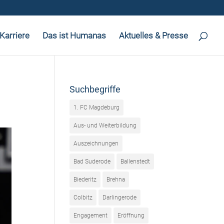
Karriere
Das ist Humanas
Aktuelles & Presse
Suchbegriffe
1. FC Magdeburg
Aus- und Weiterbildung
Auszeichnungen
Bad Suderode
Ballenstedt
Biederitz
Brehna
Colbitz
Darlingerode
Engagement
Eröffnung