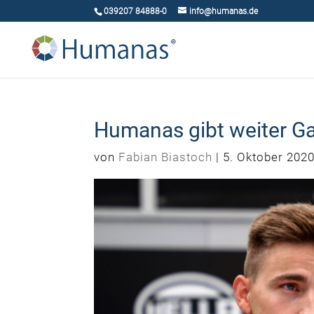
039207 84888-0
info@humanas.de
Humanas gibt weiter G
von
Fabian Biastoch
|
5. Oktober 202