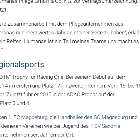
Humanas Pflege GmbH & Co. KG, zur Vertragsunterzeichnung.
021.
itere Zusammenarbeit mit dem Pflegeunternehmen aus
umanas nun mein viertes Jahr an meiner Seite zu haben“, erklä
kein Reifen. Humanas ist ein Teil meines Teams und macht es
.“
gionalsports
er DTM Trophy für Racing One. Bei seinem Debüt auf dem
 14 im ersten und Platz 17 im zweiten Rennen. Vom 16. bis 1
r. Zuletzt fuhr er 2015 in der ADAC Procar auf der
Platz 3 und 4.
 den
1. FC Magdeburg
, die
Handballer des SC Magdeburg
und
 kleineren Vereinen wie der Jugend des
FSV Saxonia
unternehmen seit Jahren vor Ort.