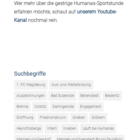
Wer mehr über die gestrige Humanas-Sportstunde
erfahren möchte, schaut auf
unserem Youtube-
Kanal
nochmal rein.
Suchbegriffe
1. FC Magdeburg
Aus- und Weiterbildung
Auszeichnungen
Bad Suderode
Ballenstedt
Biederitz
Brehna
Colbitz
Darlingerode
Engagement
Eröffnung
Friedrichsbrunn
Grieben
Gröbern
Heyrothsberge
intern
Irxleben
Läuft bei Humanas
Magdeburg-Diesdorf
Magdeburg-Olvenstedt Bruno-Taut-Ring