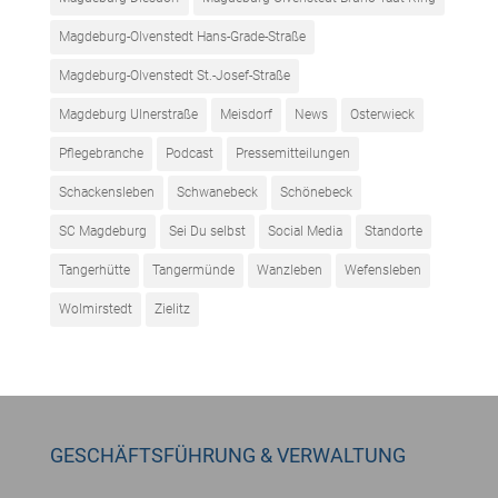
Magdeburg-Olvenstedt Hans-Grade-Straße
Magdeburg-Olvenstedt St.-Josef-Straße
Magdeburg Ulnerstraße
Meisdorf
News
Osterwieck
Pflegebranche
Podcast
Pressemitteilungen
Schackensleben
Schwanebeck
Schönebeck
SC Magdeburg
Sei Du selbst
Social Media
Standorte
Tangerhütte
Tangermünde
Wanzleben
Wefensleben
Wolmirstedt
Zielitz
GESCHÄFTSFÜHRUNG & VERWALTUNG