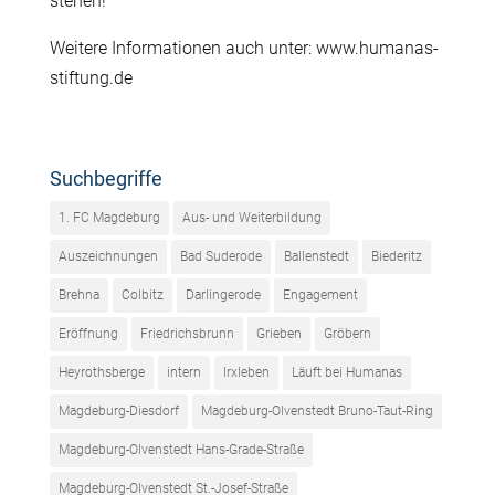
stehen!
Weitere Informationen auch unter: www.humanas-
stiftung.de
Suchbegriffe
1. FC Magdeburg
Aus- und Weiterbildung
Auszeichnungen
Bad Suderode
Ballenstedt
Biederitz
Brehna
Colbitz
Darlingerode
Engagement
Eröffnung
Friedrichsbrunn
Grieben
Gröbern
Heyrothsberge
intern
Irxleben
Läuft bei Humanas
Magdeburg-Diesdorf
Magdeburg-Olvenstedt Bruno-Taut-Ring
Magdeburg-Olvenstedt Hans-Grade-Straße
Magdeburg-Olvenstedt St.-Josef-Straße