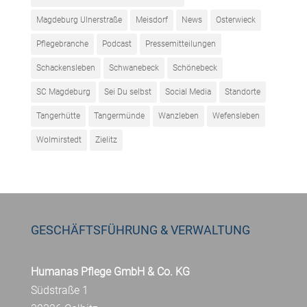
Magdeburg Ulnerstraße
Meisdorf
News
Osterwieck
Pflegebranche
Podcast
Pressemitteilungen
Schackensleben
Schwanebeck
Schönebeck
SC Magdeburg
Sei Du selbst
Social Media
Standorte
Tangerhütte
Tangermünde
Wanzleben
Wefensleben
Wolmirstedt
Zielitz
GESCHÄFTSFÜHRUNG & VERWALTUNG
Humanas Pflege GmbH & Co. KG
Südstraße 1