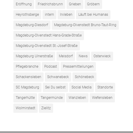
Eröffnung
Friedrichsbrunn
Grieben
Gröbern
Heyrothsberge
intern
Irxleben
Läuft bei Humanas
Magdeburg-Diesdorf
Magdeburg-Olvenstedt Bruno-Taut-Ring
Magdeburg-Olvenstedt Hans-Grade-Straße
Magdeburg-Olvenstedt St.-Josef-Straße
Magdeburg Ulnerstraße
Meisdorf
News
Osterwieck
Pflegebranche
Podcast
Pressemitteilungen
Schackensleben
Schwanebeck
Schönebeck
SC Magdeburg
Sei Du selbst
Social Media
Standorte
Tangerhütte
Tangermünde
Wanzleben
Wefensleben
Wolmirstedt
Zielitz