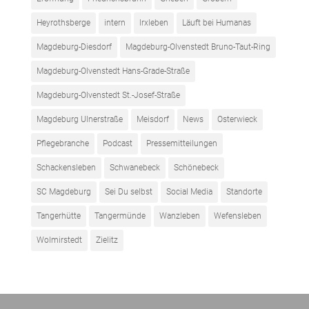
Heyrothsberge
intern
Irxleben
Läuft bei Humanas
Magdeburg-Diesdorf
Magdeburg-Olvenstedt Bruno-Taut-Ring
Magdeburg-Olvenstedt Hans-Grade-Straße
Magdeburg-Olvenstedt St.-Josef-Straße
Magdeburg Ulnerstraße
Meisdorf
News
Osterwieck
Pflegebranche
Podcast
Pressemitteilungen
Schackensleben
Schwanebeck
Schönebeck
SC Magdeburg
Sei Du selbst
Social Media
Standorte
Tangerhütte
Tangermünde
Wanzleben
Wefensleben
Wolmirstedt
Zielitz