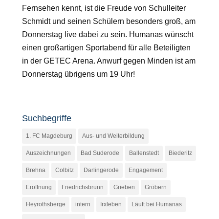
Fernsehen kennt, ist die Freude von Schulleiter
Schmidt und seinen Schülern besonders groß, am
Donnerstag live dabei zu sein. Humanas wünscht
einen großartigen Sportabend für alle Beteiligten
in der GETEC Arena. Anwurf gegen Minden ist am
Donnerstag übrigens um 19 Uhr!
Suchbegriffe
1. FC Magdeburg
Aus- und Weiterbildung
Auszeichnungen
Bad Suderode
Ballenstedt
Biederitz
Brehna
Colbitz
Darlingerode
Engagement
Eröffnung
Friedrichsbrunn
Grieben
Gröbern
Heyrothsberge
intern
Irxleben
Läuft bei Humanas