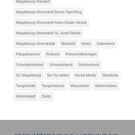
Magdeburg-Diesdorf
Magdeburg-Olvenstedt Bruno-Taut-Ring
Magdeburg-Olvenstedt Hans-Grade-Straße
Magdeburg-Olvenstedt St.-Josef-Straße
Magdeburg Ulnerstraße
Meisdorf
News
Osterwieck
Pflegebranche
Podcast
Pressemitteilungen
Schackensleben
Schwanebeck
Schönebeck
SC Magdeburg
Sei Du selbst
Social Media
Standorte
Tangerhütte
Tangermünde
Wanzleben
Wefensleben
Wolmirstedt
Zielitz