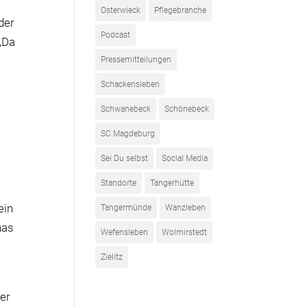
Osterwieck
Pflegebranche
der
Podcast
 „Da
Pressemitteilungen
Schackensleben
Schwanebeck
Schönebeck
SC Magdeburg
Sei Du selbst
Social Media
Standorte
Tangerhütte
ein
Tangermünde
Wanzleben
nas
Wefensleben
Wolmirstedt
Zielitz
ter