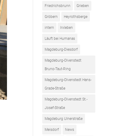
Friedrichsbrunn
Grieben
Gröbern
Heyrothsberge
intern
Irxleben
Läuft bei Humanas
Magdeburg-Diesdorf
Magdeburg-Olvenstedt
Bruno-Taut-Ring
Magdeburg-Olvenstedt Hans-
Grade-Straße
Magdeburg-Olvenstedt St.-
Josef-Straße
Magdeburg Ulnerstraße
Meisdorf
News