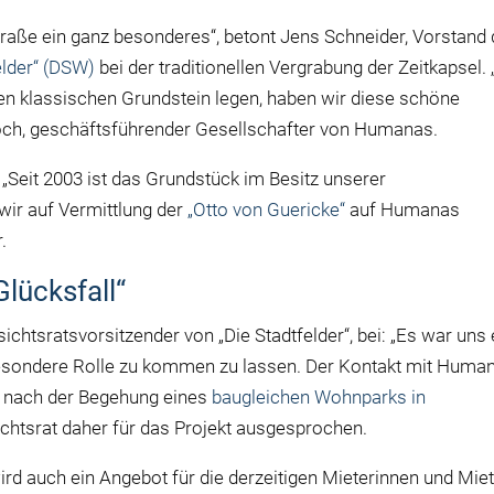
traße ein ganz besonderes“, betont Jens Schneider, Vorstand 
lder“ (DSW)
bei der traditionellen Vergrabung der Zeitkapsel.
n klassischen Grundstein legen, haben wir diese schöne
astoch, geschäftsführender Gesellschafter von Humanas.
. „Seit 2003 ist das Grundstück im Besitz unserer
wir auf Vermittlung der
„Otto von Guericke“
auf Humanas
.
lücksfall“
ichtsratsvorsitzender von „Die Stadtfelder“, bei: „Es war uns 
esondere Rolle zu kommen zu lassen. Der Kontakt mit Huma
at nach der Begehung eines
baugleichen Wohnparks in
ichtsrat daher für das Projekt ausgesprochen.
rd auch ein Angebot für die derzeitigen Mieterinnen und Mie