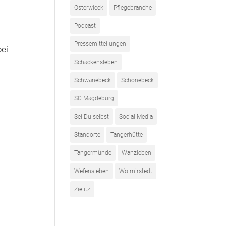
Osterwieck
Pflegebranche
Podcast
Pressemitteilungen
bei
Schackensleben
Schwanebeck
Schönebeck
SC Magdeburg
Sei Du selbst
Social Media
Standorte
Tangerhütte
Tangermünde
Wanzleben
Wefensleben
Wolmirstedt
Zielitz