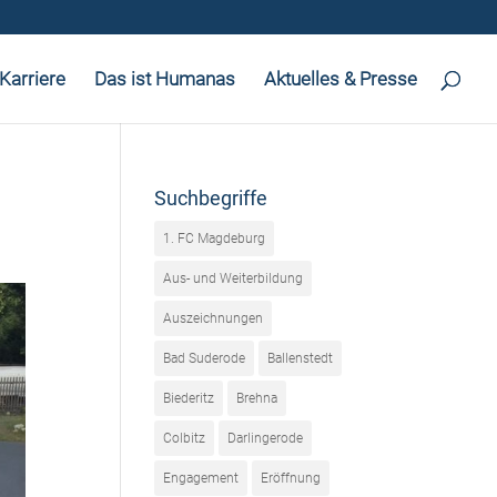
Karriere
Das ist Humanas
Aktuelles & Presse
Suchbegriffe
1. FC Magdeburg
Aus- und Weiterbildung
Auszeichnungen
Bad Suderode
Ballenstedt
Biederitz
Brehna
Colbitz
Darlingerode
Engagement
Eröffnung