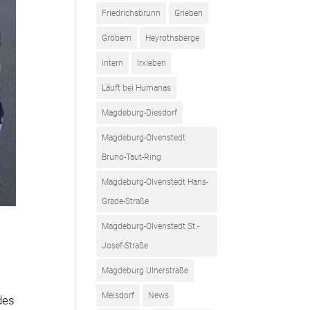
Friedrichsbrunn
Grieben
Gröbern
Heyrothsberge
intern
Irxleben
Läuft bei Humanas
Magdeburg-Diesdorf
Magdeburg-Olvenstedt
Bruno-Taut-Ring
Magdeburg-Olvenstedt Hans-
Grade-Straße
Magdeburg-Olvenstedt St.-
Josef-Straße
Magdeburg Ulnerstraße
Meisdorf
News
des