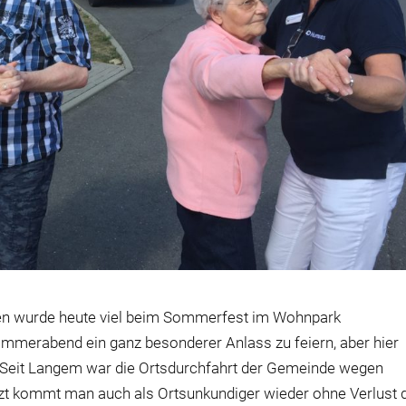
gen wurde heute viel beim Sommerfest im Wohnpark
Sommerabend ein ganz besonderer Anlass zu feiern, aber hier
 Seit Langem war die Ortsdurchfahrt der Gemeinde wegen
tzt kommt man auch als Ortsunkundiger wieder ohne Verlust 