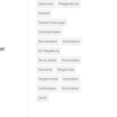
Osterwieck
Pflegebranche
Podcast
Pressemitteilungen
Schackensleben
Schwanebeck
Schönebeck
ft!
SC Magdeburg
Sei Du selbst
Social Media
Standorte
Tangerhütte
Tangermünde
Wanzleben
Wefensleben
Wolmirstedt
Zielitz