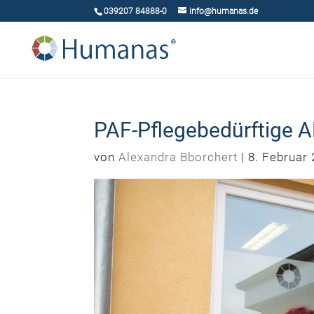
039207 84888-0
info@humanas.de
PAF-Pflegebedürftige 
von
Alexandra Bborchert
|
8. Februar