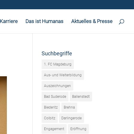
Karriere
Das ist Humanas
Aktuelles & Presse
Suchbegriffe
1. FC Magdeburg
Aus- und Weiterbildung
Auszeichnungen
Bad Suderode
Ballenstedt
Biederitz
Brehna
Colbitz
Darlingerode
Engagement
Eröffnung