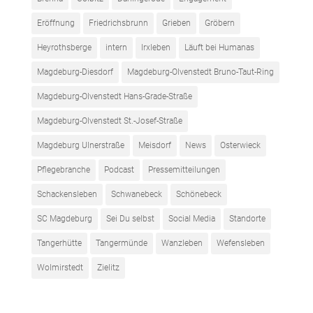
Eröffnung
Friedrichsbrunn
Grieben
Gröbern
Heyrothsberge
intern
Irxleben
Läuft bei Humanas
Magdeburg-Diesdorf
Magdeburg-Olvenstedt Bruno-Taut-Ring
Magdeburg-Olvenstedt Hans-Grade-Straße
Magdeburg-Olvenstedt St.-Josef-Straße
Magdeburg Ulnerstraße
Meisdorf
News
Osterwieck
Pflegebranche
Podcast
Pressemitteilungen
Schackensleben
Schwanebeck
Schönebeck
SC Magdeburg
Sei Du selbst
Social Media
Standorte
Tangerhütte
Tangermünde
Wanzleben
Wefensleben
Wolmirstedt
Zielitz