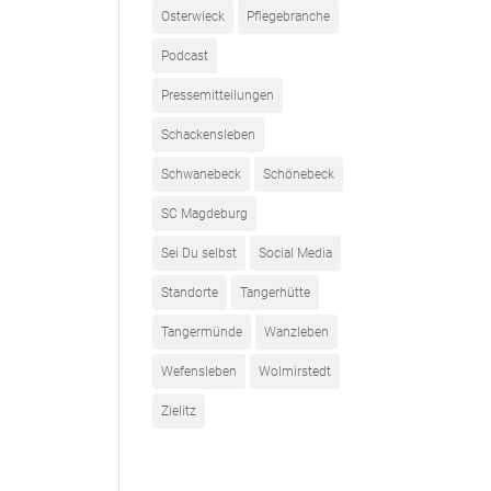
Osterwieck
Pflegebranche
Podcast
Pressemitteilungen
Schackensleben
Schwanebeck
Schönebeck
SC Magdeburg
Sei Du selbst
Social Media
Standorte
Tangerhütte
Tangermünde
Wanzleben
Wefensleben
Wolmirstedt
Zielitz