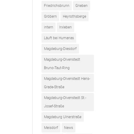
Friedrichsbrunn
Grieben
Gröbern
Heyrothsberge
intern
Irxleben
Läuft bei Humanas
Magdeburg-Diesdorf
Magdeburg-Olvenstedt
Bruno-Taut-Ring
Magdeburg-Olvenstedt Hans-
Grade-Straße
Magdeburg-Olvenstedt St.-
Josef-Straße
Magdeburg Ulnerstraße
Meisdorf
News