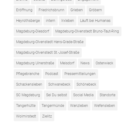
Eröffnung
Friedrichsbrunn
Grieben
Gröbern
Heyrothsberge
intern
Irxleben
Läuft bei Humanas
Magdeburg-Diesdorf
Magdeburg-Olvenstedt Bruno-Taut-Ring
Magdeburg-Olvenstedt Hans-Grade-Straße
Magdeburg-Olvenstedt St.-Josef-Straße
Magdeburg Ulnerstraße
Meisdorf
News
Osterwieck
Pflegebranche
Podcast
Pressemitteilungen
Schackensleben
Schwanebeck
Schönebeck
SC Magdeburg
Sei Du selbst
Social Media
Standorte
Tangerhütte
Tangermünde
Wanzleben
Wefensleben
Wolmirstedt
Zielitz