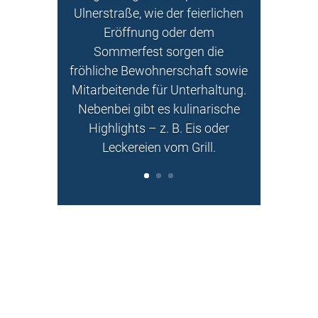
Ulnerstraße
, wie der feierlichen
Eröffnung oder dem
Sommerfest sorgen die
fröhliche Bewohnerschaft sowie
Mitarbeitende für Unterhaltung.
Nebenbei gibt es kulinarische
Highlights – z. B. Eis oder
Leckereien vom Grill.