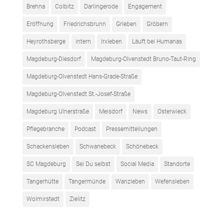
Brehna
Colbitz
Darlingerode
Engagement
Eröffnung
Friedrichsbrunn
Grieben
Gröbern
Heyrothsberge
intern
Irxleben
Läuft bei Humanas
Magdeburg-Diesdorf
Magdeburg-Olvenstedt Bruno-Taut-Ring
Magdeburg-Olvenstedt Hans-Grade-Straße
Magdeburg-Olvenstedt St.-Josef-Straße
Magdeburg Ulnerstraße
Meisdorf
News
Osterwieck
Pflegebranche
Podcast
Pressemitteilungen
Schackensleben
Schwanebeck
Schönebeck
SC Magdeburg
Sei Du selbst
Social Media
Standorte
Tangerhütte
Tangermünde
Wanzleben
Wefensleben
Wolmirstedt
Zielitz