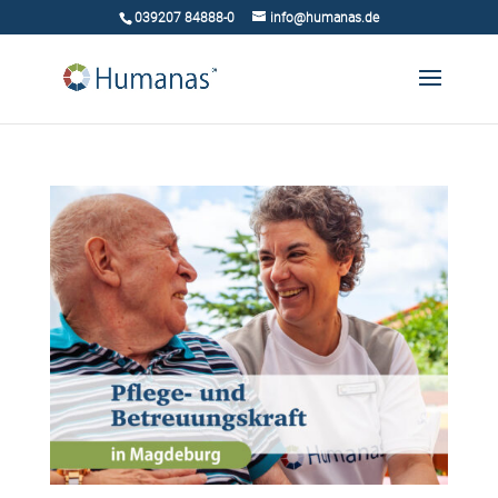
039207 84888-0
info@humanas.de