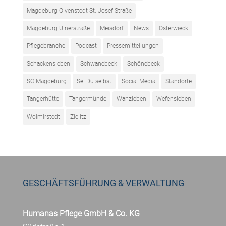
Magdeburg-Olvenstedt St.-Josef-Straße
Magdeburg Ulnerstraße
Meisdorf
News
Osterwieck
Pflegebranche
Podcast
Pressemitteilungen
Schackensleben
Schwanebeck
Schönebeck
SC Magdeburg
Sei Du selbst
Social Media
Standorte
Tangerhütte
Tangermünde
Wanzleben
Wefensleben
Wolmirstedt
Zielitz
GESCHÄFTSFÜHRUNG & VERWALTUNG
Humanas Pflege GmbH & Co. KG