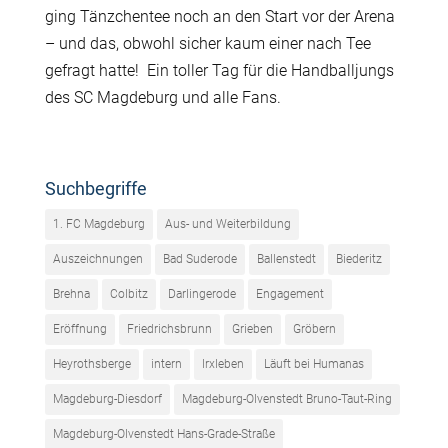
ging Tänzchentee noch an den Start vor der Arena
– und das, obwohl sicher kaum einer nach Tee
gefragt hatte! Ein toller Tag für die Handballjungs
des SC Magdeburg und alle Fans.
Suchbegriffe
1. FC Magdeburg
Aus- und Weiterbildung
Auszeichnungen
Bad Suderode
Ballenstedt
Biederitz
Brehna
Colbitz
Darlingerode
Engagement
Eröffnung
Friedrichsbrunn
Grieben
Gröbern
Heyrothsberge
intern
Irxleben
Läuft bei Humanas
Magdeburg-Diesdorf
Magdeburg-Olvenstedt Bruno-Taut-Ring
Magdeburg-Olvenstedt Hans-Grade-Straße