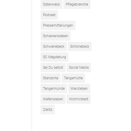
Osterwieck
Pflegebranche
Podcast
Pressemitteilungen
Schackensleben
Schwanebeck
Schönebeck
SC Magdeburg
Sei Du selbst
Social Media
Standorte
Tangerhütte
Tangermünde
Wanzleben
Wefensleben
Wolmirstedt
Zielitz