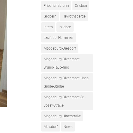
Friedrichsbrunn
Grieben
Gröbern
Heyrothsberge
intern
Irxleben
Läuft bei Humanas
Magdeburg-Diesdorf
Magdeburg-Olvenstedt
Bruno-Taut-Ring
Magdeburg-Olvenstedt Hans-
Grade-Straße
Magdeburg-Olvenstedt St.-
Josef-Straße
Magdeburg Ulnerstraße
Meisdorf
News