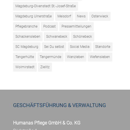
Magdeburg-Olvenstedt St.-Josef-Straße
Magdeburg Ulnerstraße
Meisdorf
News
Osterwieck
Pflegebranche
Podcast
Pressemitteilungen
Schackensleben
Schwanebeck
Schönebeck
SC Magdeburg
Sei Du selbst
Social Media
Standorte
Tangerhütte
Tangermünde
Wanzleben
Wefensleben
Wolmirstedt
Zielitz
GESCHÄFTSFÜHRUNG & VERWALTUNG
Humanas Pflege GmbH & Co. KG