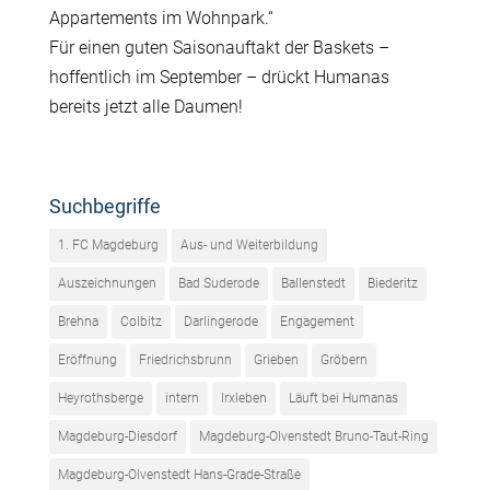
Appartements im Wohnpark.“
Für einen guten Saisonauftakt der Baskets –
hoffentlich im September – drückt Humanas
bereits jetzt alle Daumen!
Suchbegriffe
1. FC Magdeburg
Aus- und Weiterbildung
Auszeichnungen
Bad Suderode
Ballenstedt
Biederitz
Brehna
Colbitz
Darlingerode
Engagement
Eröffnung
Friedrichsbrunn
Grieben
Gröbern
Heyrothsberge
intern
Irxleben
Läuft bei Humanas
Magdeburg-Diesdorf
Magdeburg-Olvenstedt Bruno-Taut-Ring
Magdeburg-Olvenstedt Hans-Grade-Straße